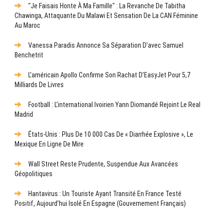
"Je Faisais Honte À Ma Famille" : La Revanche De Tabitha
Chawinga, Attaquante Du Malawi Et Sensation De La CAN Féminine
Au Maroc
Vanessa Paradis Annonce Sa Séparation D’avec Samuel
Benchetrit
L’américain Apollo Confirme Son Rachat D’EasyJet Pour 5,7
Milliards De Livres
Football : L’international Ivoirien Yann Diomandé Rejoint Le Real
Madrid
États-Unis : Plus De 10 000 Cas De « Diarrhée Explosive », Le
Mexique En Ligne De Mire
Wall Street Reste Prudente, Suspendue Aux Avancées
Géopolitiques
Hantavirus : Un Touriste Ayant Transité En France Testé
Positif, Aujourd’hui Isolé En Espagne (gouvernement Français)