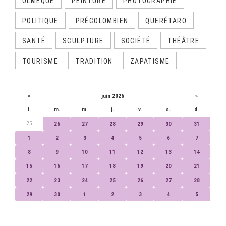
OLMÈQUE
PEINTURE
PHOTOGRAPHIE
POLITIQUE
PRÉCOLOMBIEN
QUERÉTARO
SANTÉ
SCULPTURE
SOCIÉTÉ
THÉÂTRE
TOURISME
TRADITION
ZAPATISME
CALENDRIER
«
juin 2026
»
l.
m.
m.
j.
v.
s.
d.
25
26
27
28
29
30
31
1
2
3
4
5
6
7
8
9
10
11
12
13
14
15
16
17
18
19
20
21
22
23
24
25
26
27
28
29
30
1
2
3
4
5