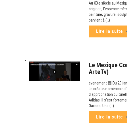
Au XXe siècle au Mexiqu
origines, l’essence mêm
peinture, gravure, scul
parvient à (…)
Lire la suite
Le Mexique Con
ArteTv)
evenement
Du 20 jan
Le créateur américain d
d’appropriation culturel
Adidas. Il s’est fortemen
Oaxaca. Une (…)
Lire la suite