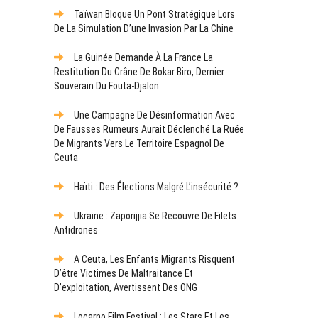
Taïwan Bloque Un Pont Stratégique Lors
De La Simulation D’une Invasion Par La Chine
La Guinée Demande À La France La
Restitution Du Crâne De Bokar Biro, Dernier
Souverain Du Fouta-Djalon
Une Campagne De Désinformation Avec
De Fausses Rumeurs Aurait Déclenché La Ruée
De Migrants Vers Le Territoire Espagnol De
Ceuta
Haïti : Des Élections Malgré L’insécurité ?
Ukraine : Zaporijjia Se Recouvre De Filets
Antidrones
A Ceuta, Les Enfants Migrants Risquent
D’être Victimes De Maltraitance Et
D’exploitation, Avertissent Des ONG
Locarno Film Festival : Les Stars Et Les