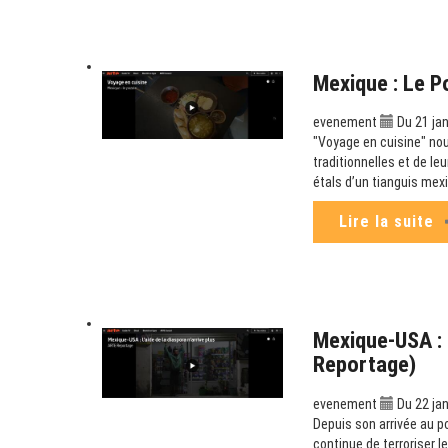
Mexique : Le P
evenement
Du 21 jan
"Voyage en cuisine" no
traditionnelles et de le
étals d’un tianguis mex
Lire la suite
Mexique-USA : L
Reportage)
evenement
Du 22 jan
Depuis son arrivée au p
continue de terroriser l