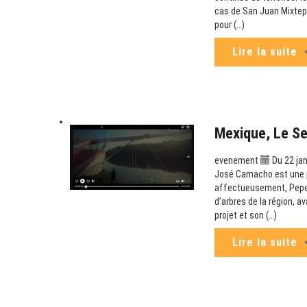
cas de San Juan Mixtepe
pour (…)
Lire la suite
Mexique, Le S
evenement
Du 22 jan
José Camacho est une p
affectueusement, Pepe C
d’arbres de la région, a
projet et son (…)
Lire la suite