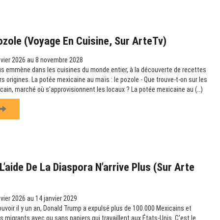
ozole (Voyage En Cuisine, Sur ArteTv)
vier 2026 au 8 novembre 2028
us emmène dans les cuisines du monde entier, à la découverte de recettes
urs origines. La potée mexicaine au maïs : le pozole - Que trouve-t-on sur les
icain, marché où s’approvisionnent les locaux ? La potée mexicaine au (…)
’aide De La Diaspora N’arrive Plus (sur Arte
vier 2026 au 14 janvier 2029
ouvoir il y un an, Donald Trump a expulsé plus de 100.000 Mexicains et
es migrants avec ou sans papiers qui travaillent aux États-Unis. C’est le