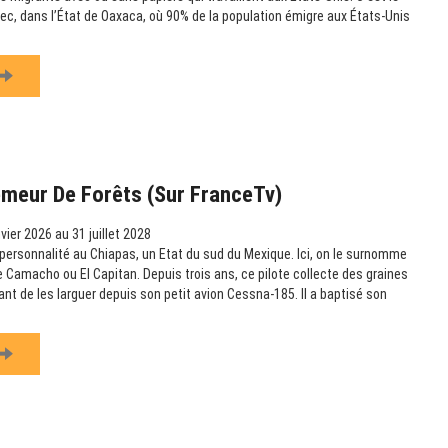
c, dans l’État de Oaxaca, où 90% de la population émigre aux États-Unis
emeur De Forêts (sur FranceTv)
vier 2026 au 31 juillet 2028
ersonnalité au Chiapas, un Etat du sud du Mexique. Ici, on le surnomme
amacho ou El Capitan. Depuis trois ans, ce pilote collecte des graines
vant de les larguer depuis son petit avion Cessna-185. Il a baptisé son