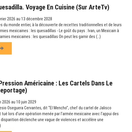
uesadilla. Voyage En Cuisine (sur ArteTv)
vrier 2026 au 13 décembre 2028
s du monde entier, à la découverte de recettes traditionnelles et de leurs
arnies mexicaines : les quesadillas - Le goût du pays : Ivan, un Mexicain à
garnies mexicaines : les quesadillas On peut les garnir des (…)
ression Américaine : Les Cartels Dans Le
Reportage)
n 2026 au 10 juin 2029
esio Oseguera Cervantes, dit “El Mencho”, chef du cartel de Jalisco
t tué lors d’une opération menée par l’armée mexicaine avec l’appui des
 disparition déclenche une vague de violences et accélère une
)