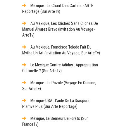
Mexique : Le Chant Des Cartels - ARTE
Reportage (sur ArteTv)
Au Mexique, Les Clichés Sans Clichés De
Manuel Álvarez Bravo (Invitation Au Voyage -
ArteTv)
Au Mexique, Francisco Toledo Fait Du
Mythe Un Art (Invitation Au Voyage, Sur ArteTv)
Le Mexique Contre Adidas : Appropriation
Culturelle ? (sur ArteTv)
Mexique : Le Pozole (Voyage En Cuisine,
Sur ArteTv)
Mexique-USA : L’aide De La Diaspora
N’arrive Plus (sur Arte Reportage)
Mexique, Le Semeur De Forêts (sur
FranceTv)