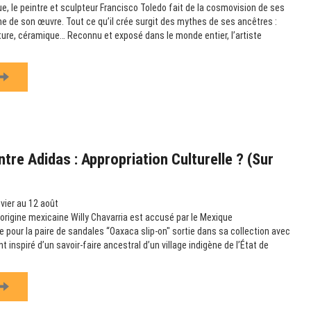
e, le peintre et sculpteur Francisco Toledo fait de la cosmovision de ses
e de son œuvre. Tout ce qu’il crée surgit des mythes de ses ancêtres :
pture, céramique… Reconnu et exposé dans le monde entier, l’artiste
tre Adidas : Appropriation Culturelle ? (sur
vier au 12 août
’origine mexicaine Willy Chavarria est accusé par le Mexique
le pour la paire de sandales “Oaxaca slip-on" sortie dans sa collection avec
t inspiré d’un savoir-faire ancestral d’un village indigène de l’État de