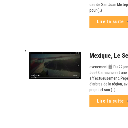
cas de San Juan Mixtepe
pour (…)
Lire la suite
Mexique, Le S
evenement
Du 22 jan
José Camacho est une p
affectueusement, Pepe C
d’arbres de la région, a
projet et son (…)
Lire la suite