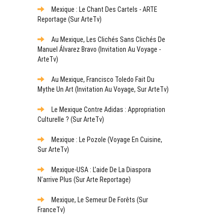
Mexique : Le Chant Des Cartels - ARTE
Reportage (sur ArteTv)
Au Mexique, Les Clichés Sans Clichés De
Manuel Álvarez Bravo (Invitation Au Voyage -
ArteTv)
Au Mexique, Francisco Toledo Fait Du
Mythe Un Art (Invitation Au Voyage, Sur ArteTv)
Le Mexique Contre Adidas : Appropriation
Culturelle ? (sur ArteTv)
Mexique : Le Pozole (Voyage En Cuisine,
Sur ArteTv)
Mexique-USA : L’aide De La Diaspora
N’arrive Plus (sur Arte Reportage)
Mexique, Le Semeur De Forêts (sur
FranceTv)