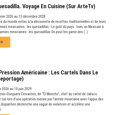
uesadilla. Voyage En Cuisine (sur ArteTv)
vrier 2026 au 13 décembre 2028
s du monde entier, à la découverte de recettes traditionnelles et de leurs
arnies mexicaines : les quesadillas - Le goût du pays : Ivan, un Mexicain à
garnies mexicaines : les quesadillas On peut les garnir des (…)
ression Américaine : Les Cartels Dans Le
Reportage)
n 2026 au 10 juin 2029
esio Oseguera Cervantes, dit “El Mencho”, chef du cartel de Jalisco
t tué lors d’une opération menée par l’armée mexicaine avec l’appui des
 disparition déclenche une vague de violences et accélère une
)