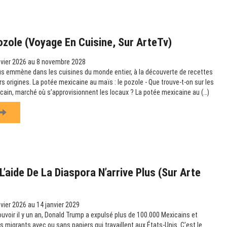
ozole (Voyage En Cuisine, Sur ArteTv)
vier 2026 au 8 novembre 2028
us emmène dans les cuisines du monde entier, à la découverte de recettes
urs origines. La potée mexicaine au maïs : le pozole - Que trouve-t-on sur les
icain, marché où s’approvisionnent les locaux ? La potée mexicaine au (…)
’aide De La Diaspora N’arrive Plus (sur Arte
vier 2026 au 14 janvier 2029
ouvoir il y un an, Donald Trump a expulsé plus de 100.000 Mexicains et
es migrants avec ou sans papiers qui travaillent aux États-Unis. C’est le