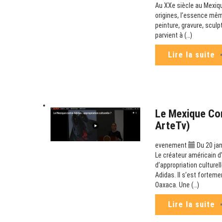
Au XXe siècle au Mexiqu
origines, l’essence mêm
peinture, gravure, scul
parvient à (…)
Lire la suite
Le Mexique Con
ArteTv)
evenement
Du 20 jan
Le créateur américain d
d’appropriation culturel
Adidas. Il s’est fortemen
Oaxaca. Une (…)
Lire la suite