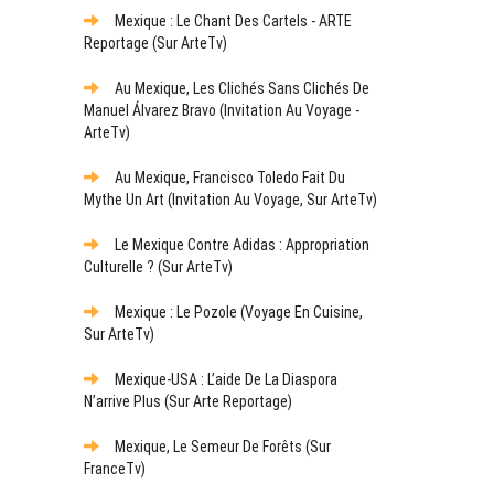
Mexique : Le Chant Des Cartels - ARTE
Reportage (sur ArteTv)
Au Mexique, Les Clichés Sans Clichés De
Manuel Álvarez Bravo (Invitation Au Voyage -
ArteTv)
Au Mexique, Francisco Toledo Fait Du
Mythe Un Art (Invitation Au Voyage, Sur ArteTv)
Le Mexique Contre Adidas : Appropriation
Culturelle ? (sur ArteTv)
Mexique : Le Pozole (Voyage En Cuisine,
Sur ArteTv)
Mexique-USA : L’aide De La Diaspora
N’arrive Plus (sur Arte Reportage)
Mexique, Le Semeur De Forêts (sur
FranceTv)