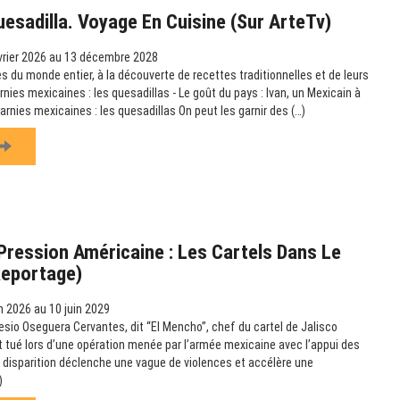
uesadilla. Voyage En Cuisine (sur ArteTv)
vrier 2026 au 13 décembre 2028
s du monde entier, à la découverte de recettes traditionnelles et de leurs
arnies mexicaines : les quesadillas - Le goût du pays : Ivan, un Mexicain à
garnies mexicaines : les quesadillas On peut les garnir des (…)
ression Américaine : Les Cartels Dans Le
Reportage)
n 2026 au 10 juin 2029
esio Oseguera Cervantes, dit “El Mencho”, chef du cartel de Jalisco
t tué lors d’une opération menée par l’armée mexicaine avec l’appui des
 disparition déclenche une vague de violences et accélère une
)