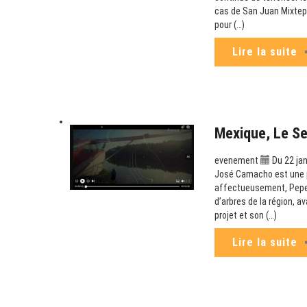
cas de San Juan Mixtepe
pour (…)
Lire la suite
Mexique, Le S
evenement
Du 22 jan
José Camacho est une p
affectueusement, Pepe C
d’arbres de la région, a
projet et son (…)
Lire la suite