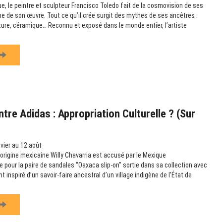
e, le peintre et sculpteur Francisco Toledo fait de la cosmovision de ses
e de son œuvre. Tout ce qu’il crée surgit des mythes de ses ancêtres :
pture, céramique… Reconnu et exposé dans le monde entier, l’artiste
tre Adidas : Appropriation Culturelle ? (sur
vier au 12 août
’origine mexicaine Willy Chavarria est accusé par le Mexique
le pour la paire de sandales “Oaxaca slip-on" sortie dans sa collection avec
t inspiré d’un savoir-faire ancestral d’un village indigène de l’État de