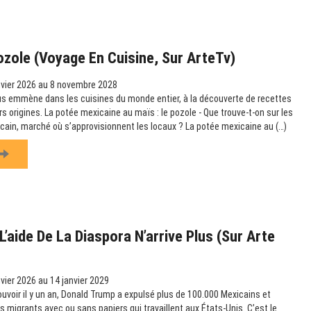
ozole (Voyage En Cuisine, Sur ArteTv)
vier 2026 au 8 novembre 2028
us emmène dans les cuisines du monde entier, à la découverte de recettes
urs origines. La potée mexicaine au maïs : le pozole - Que trouve-t-on sur les
icain, marché où s’approvisionnent les locaux ? La potée mexicaine au (…)
’aide De La Diaspora N’arrive Plus (sur Arte
vier 2026 au 14 janvier 2029
ouvoir il y un an, Donald Trump a expulsé plus de 100.000 Mexicains et
es migrants avec ou sans papiers qui travaillent aux États-Unis. C’est le