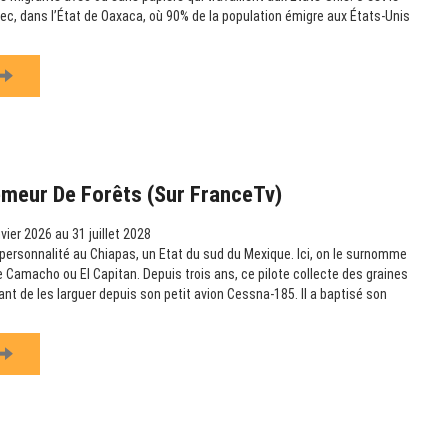
c, dans l’État de Oaxaca, où 90% de la population émigre aux États-Unis
emeur De Forêts (sur FranceTv)
vier 2026 au 31 juillet 2028
ersonnalité au Chiapas, un Etat du sud du Mexique. Ici, on le surnomme
amacho ou El Capitan. Depuis trois ans, ce pilote collecte des graines
vant de les larguer depuis son petit avion Cessna-185. Il a baptisé son