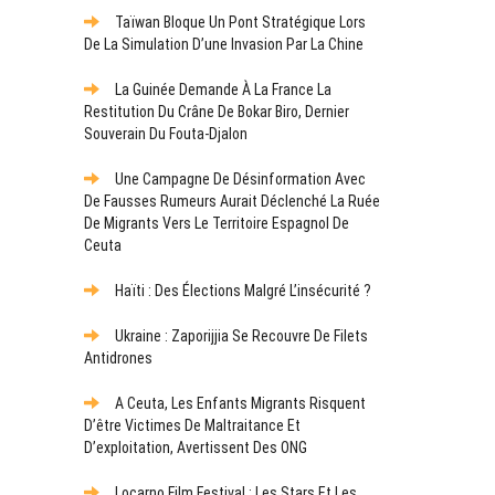
Taïwan Bloque Un Pont Stratégique Lors
De La Simulation D’une Invasion Par La Chine
La Guinée Demande À La France La
Restitution Du Crâne De Bokar Biro, Dernier
Souverain Du Fouta-Djalon
Une Campagne De Désinformation Avec
De Fausses Rumeurs Aurait Déclenché La Ruée
De Migrants Vers Le Territoire Espagnol De
Ceuta
Haïti : Des Élections Malgré L’insécurité ?
Ukraine : Zaporijjia Se Recouvre De Filets
Antidrones
A Ceuta, Les Enfants Migrants Risquent
D’être Victimes De Maltraitance Et
D’exploitation, Avertissent Des ONG
Locarno Film Festival : Les Stars Et Les