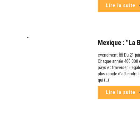
Lire la suite
Mexique : "La 
evenement
Du 21 jui
Chaque année 400 000 can
pays et traverser illéga
plus rapide d’atteindre
qui (…)
Lire la suite