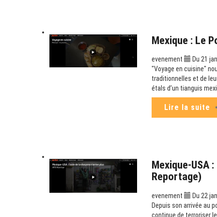
Mexique : Le P
evenement
Du 21 jan
"Voyage en cuisine" no
traditionnelles et de le
étals d’un tianguis mex
Lire la suite
Mexique-USA : L
Reportage)
evenement
Du 22 jan
Depuis son arrivée au p
continue de terroriser l