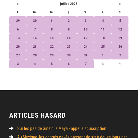
«
juillet 2026
»
l.
m.
m.
j.
v.
s.
d.
29
30
1
2
3
4
5
6
7
8
9
10
11
12
13
14
15
16
17
18
19
20
21
22
23
24
25
26
27
28
29
30
31
1
2
3
4
5
6
7
8
9
ARTICLES HASARD
Sur les pas de Sina’n le Maya - appel à souscription
Au Mexique, les congés payés passent de six à douze jours par