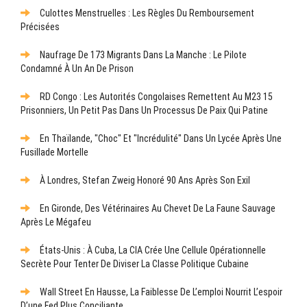
Culottes Menstruelles : Les Règles Du Remboursement
Précisées
Naufrage De 173 Migrants Dans La Manche : Le Pilote
Condamné À Un An De Prison
RD Congo : Les Autorités Congolaises Remettent Au M23 15
Prisonniers, Un Petit Pas Dans Un Processus De Paix Qui Patine
En Thaïlande, "choc" Et "incrédulité" Dans Un Lycée Après Une
Fusillade Mortelle
À Londres, Stefan Zweig Honoré 90 Ans Après Son Exil
En Gironde, Des Vétérinaires Au Chevet De La Faune Sauvage
Après Le Mégafeu
États-Unis : À Cuba, La CIA Crée Une Cellule Opérationnelle
Secrète Pour Tenter De Diviser La Classe Politique Cubaine
Wall Street En Hausse, La Faiblesse De L’emploi Nourrit L’espoir
D’une Fed Plus Conciliante