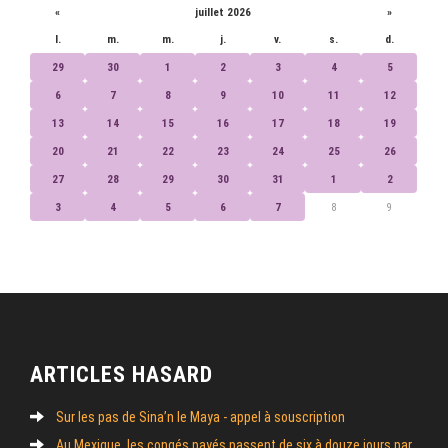
«
juillet 2026
»
l.
m.
m.
j.
v.
s.
d.
29
30
1
2
3
4
5
6
7
8
9
10
11
12
13
14
15
16
17
18
19
20
21
22
23
24
25
26
27
28
29
30
31
1
2
3
4
5
6
7
8
9
ARTICLES HASARD
Sur les pas de Sina’n le Maya - appel à souscription
Au Mexique, les congés payés passent de six à douze jours par