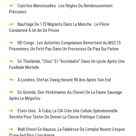
Culottes Menstruelles : Les Règles Du Remboursement
Précisées
Naufrage De 173 Migrants Dans La Manche : Le Pilote
Condamné À Un An De Prison
RD Congo : Les Autorités Congolaises Remettent Au M23 15
Prisonniers, Un Petit Pas Dans Un Processus De Paix Qui Patine
En Thaïlande, "choc" Et "incrédulité" Dans Un Lycée Après Une
Fusillade Mortelle
À Londres, Stefan Zweig Honoré 90 Ans Après Son Exil
En Gironde, Des Vétérinaires Au Chevet De La Faune Sauvage
Après Le Mégafeu
États-Unis : À Cuba, La CIA Crée Une Cellule Opérationnelle
Secrète Pour Tenter De Diviser La Classe Politique Cubaine
Wall Street En Hausse, La Faiblesse De L’emploi Nourrit L’espoir
D’une Fed Plus Conciliante