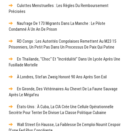
Culottes Menstruelles : Les Règles Du Remboursement
Précisées
Naufrage De 173 Migrants Dans La Manche : Le Pilote
Condamné À Un An De Prison
RD Congo : Les Autorités Congolaises Remettent Au M23 15
Prisonniers, Un Petit Pas Dans Un Processus De Paix Qui Patine
En Thaïlande, "choc" Et "incrédulité" Dans Un Lycée Après Une
Fusillade Mortelle
À Londres, Stefan Zweig Honoré 90 Ans Après Son Exil
En Gironde, Des Vétérinaires Au Chevet De La Faune Sauvage
Après Le Mégafeu
États-Unis : À Cuba, La CIA Crée Une Cellule Opérationnelle
Secrète Pour Tenter De Diviser La Classe Politique Cubaine
Wall Street En Hausse, La Faiblesse De L’emploi Nourrit L’espoir
D’une Fed Plus Conciliante