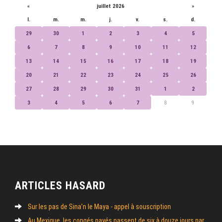
«
juillet 2026
»
l.
m.
m.
j.
v.
s.
d.
29
30
1
2
3
4
5
6
7
8
9
10
11
12
13
14
15
16
17
18
19
20
21
22
23
24
25
26
27
28
29
30
31
1
2
3
4
5
6
7
8
9
ARTICLES HASARD
Sur les pas de Sina’n le Maya - appel à souscription
Au Mexique, les congés payés passent de six à douze jours par