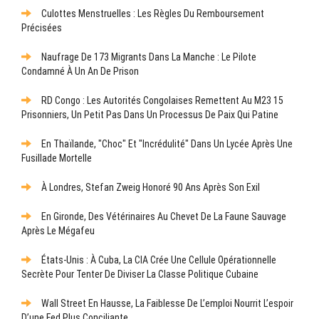
Culottes Menstruelles : Les Règles Du Remboursement
Précisées
Naufrage De 173 Migrants Dans La Manche : Le Pilote
Condamné À Un An De Prison
RD Congo : Les Autorités Congolaises Remettent Au M23 15
Prisonniers, Un Petit Pas Dans Un Processus De Paix Qui Patine
En Thaïlande, "choc" Et "incrédulité" Dans Un Lycée Après Une
Fusillade Mortelle
À Londres, Stefan Zweig Honoré 90 Ans Après Son Exil
En Gironde, Des Vétérinaires Au Chevet De La Faune Sauvage
Après Le Mégafeu
États-Unis : À Cuba, La CIA Crée Une Cellule Opérationnelle
Secrète Pour Tenter De Diviser La Classe Politique Cubaine
Wall Street En Hausse, La Faiblesse De L’emploi Nourrit L’espoir
D’une Fed Plus Conciliante