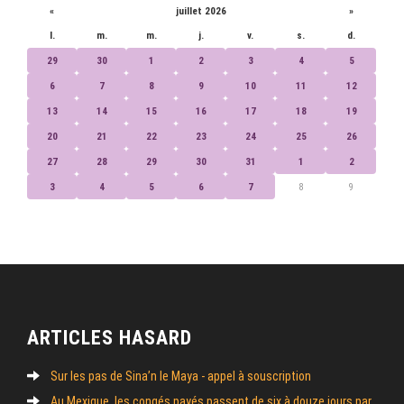
«
juillet 2026
»
l.
m.
m.
j.
v.
s.
d.
29
30
1
2
3
4
5
6
7
8
9
10
11
12
13
14
15
16
17
18
19
20
21
22
23
24
25
26
27
28
29
30
31
1
2
3
4
5
6
7
8
9
ARTICLES HASARD
Sur les pas de Sina’n le Maya - appel à souscription
Au Mexique, les congés payés passent de six à douze jours par