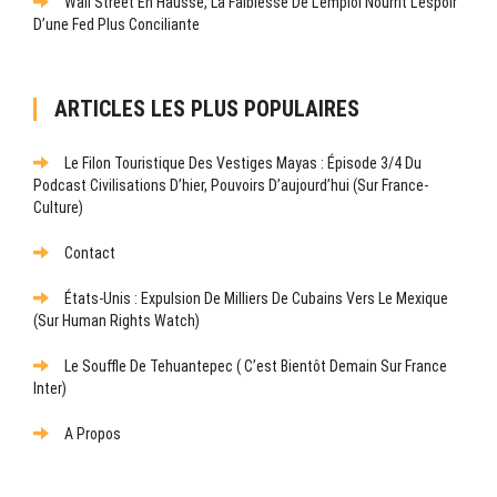
Wall Street En Hausse, La Faiblesse De L’emploi Nourrit L’espoir
D’une Fed Plus Conciliante
ARTICLES LES PLUS POPULAIRES
Le Filon Touristique Des Vestiges Mayas : Épisode 3/4 Du
Podcast Civilisations D’hier, Pouvoirs D’aujourd’hui (sur France-
Culture)
Contact
États-Unis : Expulsion De Milliers De Cubains Vers Le Mexique
(sur Human Rights Watch)
Le Souffle De Tehuantepec ( C’est Bientôt Demain Sur France
Inter)
A Propos