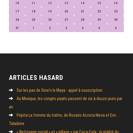
10
11
12
13
14
15
16
17
18
19
20
21
22
23
24
25
26
27
28
29
30
31
1
2
3
4
5
6
ARTICLES HASARD
Sur les pas de Sina’n le Maya - appel à souscription
Au Mexique, les congés payés passent de six à douze jours par
an
Pépita La femme du traître, de Rosario Acosta Nieva et Eric
Taladoire
« Nettoyage social » et « pillage » par Coca-Cola : la réalité du