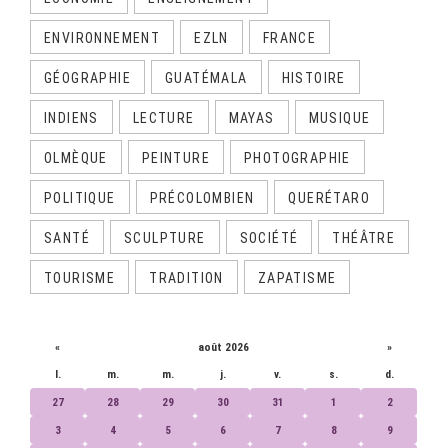
ENVIRONNEMENT
EZLN
FRANCE
GÉOGRAPHIE
GUATÉMALA
HISTOIRE
INDIENS
LECTURE
MAYAS
MUSIQUE
OLMÈQUE
PEINTURE
PHOTOGRAPHIE
POLITIQUE
PRÉCOLOMBIEN
QUERÉTARO
SANTÉ
SCULPTURE
SOCIÉTÉ
THÉÂTRE
TOURISME
TRADITION
ZAPATISME
CALENDRIER
«
août 2026
»
l.
m.
m.
j.
v.
s.
d.
27
28
29
30
31
1
2
3
4
5
6
7
8
9