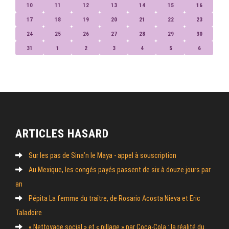
10
11
12
13
14
15
16
17
18
19
20
21
22
23
24
25
26
27
28
29
30
31
1
2
3
4
5
6
ARTICLES HASARD
Sur les pas de Sina’n le Maya - appel à souscription
Au Mexique, les congés payés passent de six à douze jours par
an
Pépita La femme du traître, de Rosario Acosta Nieva et Eric
Taladoire
« Nettoyage social » et « pillage » par Coca-Cola : la réalité du