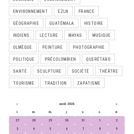
ENVIRONNEMENT
EZLN
FRANCE
GÉOGRAPHIE
GUATÉMALA
HISTOIRE
INDIENS
LECTURE
MAYAS
MUSIQUE
OLMÈQUE
PEINTURE
PHOTOGRAPHIE
POLITIQUE
PRÉCOLOMBIEN
QUERÉTARO
SANTÉ
SCULPTURE
SOCIÉTÉ
THÉÂTRE
TOURISME
TRADITION
ZAPATISME
CALENDRIER
«
août 2026
»
l.
m.
m.
j.
v.
s.
d.
27
28
29
30
31
1
2
3
4
5
6
7
8
9