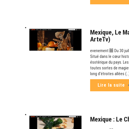
Mexique, Le M
ArteTv)
evenement
Du 30 jui
Situé dans le cœur hist
ésotérique du pays. Les
toutes sortes de magies
long d’étroites allées (…
Lire la suite
Mexique : Le C