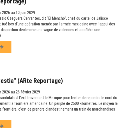
Reportage)
n 2026 au 10 juin 2029
esio Oseguera Cervantes, dit “El Mencho”, chef du cartel de Jalisco
t tué lors d’une opération menée par l’armée mexicaine avec l’appui des
 disparition déclenche une vague de violences et accélère une
)
Bestia" (ARte Reportage)
n 2026 au 26 février 2029
didats à l’exil traversent le Mexique pour tenter de rejoindre le nord du
lement la frontière américaine. Un périple de 2500 kilomètres. Le moyen le
 la frontière, c’est de prendre clandestinement un train de marchandises