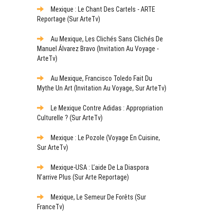
Mexique : Le Chant Des Cartels - ARTE
Reportage (sur ArteTv)
Au Mexique, Les Clichés Sans Clichés De
Manuel Álvarez Bravo (Invitation Au Voyage -
ArteTv)
Au Mexique, Francisco Toledo Fait Du
Mythe Un Art (Invitation Au Voyage, Sur ArteTv)
Le Mexique Contre Adidas : Appropriation
Culturelle ? (sur ArteTv)
Mexique : Le Pozole (Voyage En Cuisine,
Sur ArteTv)
Mexique-USA : L’aide De La Diaspora
N’arrive Plus (sur Arte Reportage)
Mexique, Le Semeur De Forêts (sur
FranceTv)