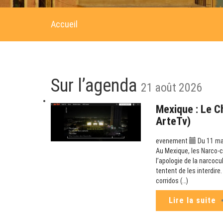
Accueil
Sur l’agenda
21 août 2026
Mexique : Le C
ArteTv)
evenement
Du 11 mai
Au Mexique, les Narco-co
l’apologie de la narcoc
tentent de les interdir
corridos (…)
Lire la suite