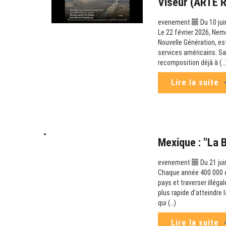
Viseur (ARTE 
evenement
Du 10 jui
Le 22 février 2026, Nem
Nouvelle Génération, es
services américains. Sa
recomposition déjà à (…
Lire la suite
Mexique : "La 
evenement
Du 21 jui
Chaque année 400 000 can
pays et traverser illéga
plus rapide d’atteindre
qui (…)
Lire la suite