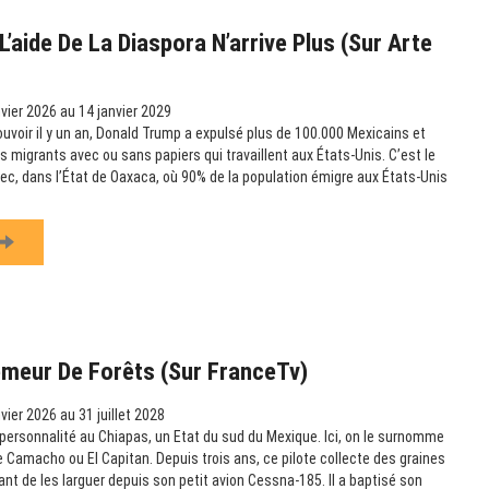
’aide De La Diaspora N’arrive Plus (sur Arte
vier 2026 au 14 janvier 2029
ouvoir il y un an, Donald Trump a expulsé plus de 100.000 Mexicains et
es migrants avec ou sans papiers qui travaillent aux États-Unis. C’est le
c, dans l’État de Oaxaca, où 90% de la population émigre aux États-Unis
emeur De Forêts (sur FranceTv)
vier 2026 au 31 juillet 2028
ersonnalité au Chiapas, un Etat du sud du Mexique. Ici, on le surnomme
amacho ou El Capitan. Depuis trois ans, ce pilote collecte des graines
vant de les larguer depuis son petit avion Cessna-185. Il a baptisé son