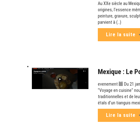
Au XXe siècle au Mexiqu
origines, l’essence mêm
peinture, gravure, scul
parvient à (…)
Lire la suite
Mexique : Le P
evenement
Du 21 jan
"Voyage en cuisine" no
traditionnelles et de le
étals d’un tianguis mex
Lire la suite