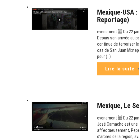
Mexique-USA : L
Reportage)
evenement
Du 22 jan
Depuis son arrivée au p
continue de terroriser l
cas de San Juan Mixtepe
pour (…)
Lire la suite
Mexique, Le S
evenement
Du 22 jan
José Camacho est une p
affectueusement, Pepe C
d’arbres de la région, a