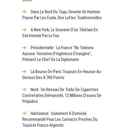
Dans Le Nord Du Togo, Devenir Un Homme
Passe Par Les Evala, Des Luttes Traditionnelles
A New York, Le Souvenir D’un Tibétain En
Exil Immolé Par Le Feu
Présidentielle : La France "ne Tolérera
Aucune Tentative D’ingérence Étrangère",
Prévient Le Chef De La Diplomatie
La Bourse De Paris Toujours En Hausse Au-
Dessus Des 8.700 Points
Nord : Un Réseau De Trafic De Cigarettes
Contrefaites Démantelé, 12 Millions D’euros De
Préjudice
Hantavirus : Isolement À Domicile
Recommandé Pour Les Contacts Proches Du
Touriste Franco-Argentin