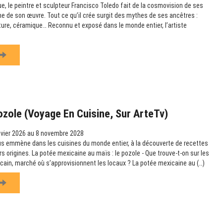
e, le peintre et sculpteur Francisco Toledo fait de la cosmovision de ses
e de son œuvre. Tout ce qu’il crée surgit des mythes de ses ancêtres :
pture, céramique… Reconnu et exposé dans le monde entier, l’artiste
ozole (Voyage En Cuisine, Sur ArteTv)
vier 2026 au 8 novembre 2028
us emmène dans les cuisines du monde entier, à la découverte de recettes
urs origines. La potée mexicaine au maïs : le pozole - Que trouve-t-on sur les
icain, marché où s’approvisionnent les locaux ? La potée mexicaine au (…)