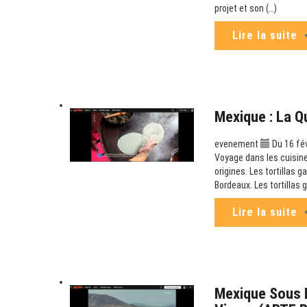
projet et son (…)
Lire la suite
Mexique : La Q
evenement
Du 16 fé
Voyage dans les cuisine
origines. Les tortillas g
Bordeaux. Les tortillas 
Lire la suite
Mexique Sous P