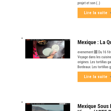
projet et son (…)
Lire la suite
Mexique : La Q
evenement
Du 16 fé
Voyage dans les cuisine
origines. Les tortillas g
Bordeaux. Les tortillas 
Lire la suite
Mexique Sous P