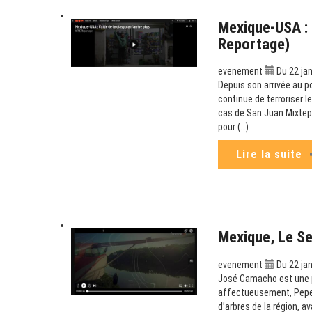
Mexique-USA : L
Reportage)
evenement
Du 22 jan
Depuis son arrivée au p
continue de terroriser l
cas de San Juan Mixtepe
pour (…)
Lire la suite
Mexique, Le S
evenement
Du 22 jan
José Camacho est une p
affectueusement, Pepe C
d’arbres de la région, a