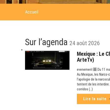
Accueil
Sur l’agenda
24 août 2026
Mexique : Le C
ArteTv)
evenement
Du 11 mai
Au Mexique, les Narco-co
l’apologie de la narcoc
tentent de les interdir
corridos (…)
Lire la suite