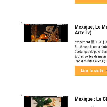
Mexique, Le M
ArteTv)
evenement
Du 30 jui
Situé dans le cœur hist
ésotérique du pays. Les
toutes sortes de magies
long d’étroites allées (…
Lire la suite
Mexique : Le C