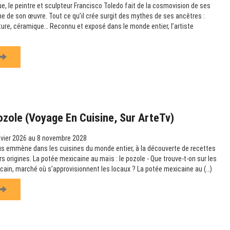
e, le peintre et sculpteur Francisco Toledo fait de la cosmovision de ses
e de son œuvre. Tout ce qu’il crée surgit des mythes de ses ancêtres :
pture, céramique… Reconnu et exposé dans le monde entier, l’artiste
ozole (Voyage En Cuisine, Sur ArteTv)
vier 2026 au 8 novembre 2028
us emmène dans les cuisines du monde entier, à la découverte de recettes
urs origines. La potée mexicaine au maïs : le pozole - Que trouve-t-on sur les
icain, marché où s’approvisionnent les locaux ? La potée mexicaine au (…)