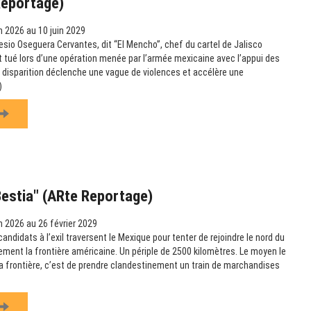
Reportage)
n 2026 au 10 juin 2029
esio Oseguera Cervantes, dit “El Mencho”, chef du cartel de Jalisco
t tué lors d’une opération menée par l’armée mexicaine avec l’appui des
 disparition déclenche une vague de violences et accélère une
)
Bestia" (ARte Reportage)
n 2026 au 26 février 2029
didats à l’exil traversent le Mexique pour tenter de rejoindre le nord du
lement la frontière américaine. Un périple de 2500 kilomètres. Le moyen le
 la frontière, c’est de prendre clandestinement un train de marchandises