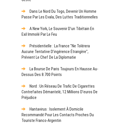
Dans Le Nord Du Togo, Devenir Un Homme
Passe Par Les Evala, Des Luttes Traditionnelles
A New York, Le Souvenir D’un Tibétain En
Exil Immolé Par Le Feu
Présidentielle : La France "ne Tolérera
Aucune Tentative D’ingérence Étrangère",
Prévient Le Chef De La Diplomatie
La Bourse De Paris Toujours En Hausse Au-
Dessus Des 8.700 Points
Nord : Un Réseau De Trafic De Cigarettes
Contrefaites Démantelé, 12 Millions D’euros De
Préjudice
Hantavirus : Isolement À Domicile
Recommandé Pour Les Contacts Proches Du
Touriste Franco-Argentin