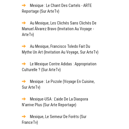
Mexique : Le Chant Des Cartels - ARTE
Reportage (sur ArteTv)
Au Mexique, Les Clichés Sans Clichés De
Manuel Álvarez Bravo (Invitation Au Voyage -
ArteTv)
Au Mexique, Francisco Toledo Fait Du
Mythe Un Art (Invitation Au Voyage, Sur ArteTv)
Le Mexique Contre Adidas : Appropriation
Culturelle ? (sur ArteTv)
Mexique : Le Pozole (Voyage En Cuisine,
Sur ArteTv)
Mexique-USA : L’aide De La Diaspora
N’arrive Plus (sur Arte Reportage)
Mexique, Le Semeur De Forêts (sur
FranceTv)