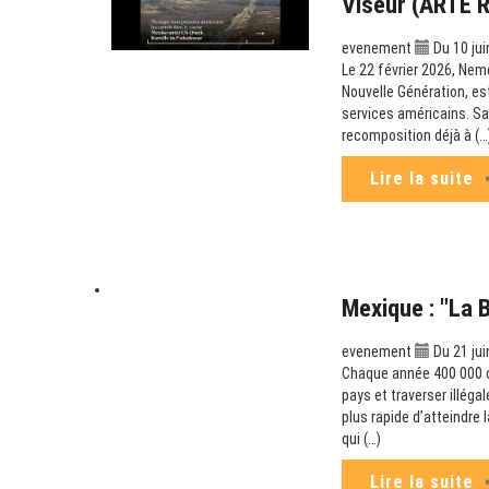
Viseur (ARTE 
evenement
Du 10 jui
Le 22 février 2026, Nem
Nouvelle Génération, es
services américains. Sa
recomposition déjà à (…
Lire la suite
Mexique : "La 
evenement
Du 21 jui
Chaque année 400 000 can
pays et traverser illéga
plus rapide d’atteindre
qui (…)
Lire la suite