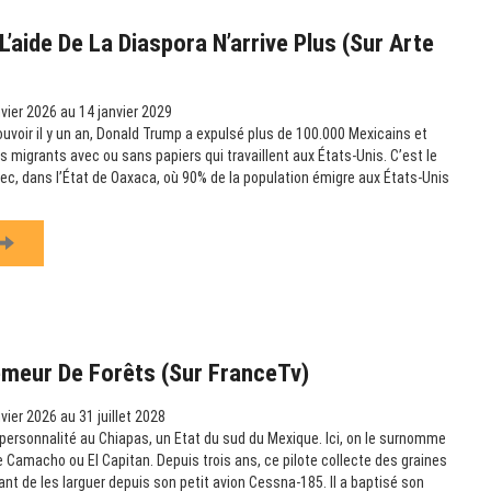
’aide De La Diaspora N’arrive Plus (sur Arte
vier 2026 au 14 janvier 2029
ouvoir il y un an, Donald Trump a expulsé plus de 100.000 Mexicains et
es migrants avec ou sans papiers qui travaillent aux États-Unis. C’est le
c, dans l’État de Oaxaca, où 90% de la population émigre aux États-Unis
emeur De Forêts (sur FranceTv)
vier 2026 au 31 juillet 2028
ersonnalité au Chiapas, un Etat du sud du Mexique. Ici, on le surnomme
amacho ou El Capitan. Depuis trois ans, ce pilote collecte des graines
vant de les larguer depuis son petit avion Cessna-185. Il a baptisé son