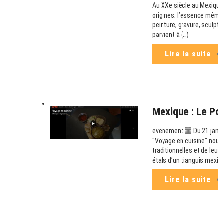
Au XXe siècle au Mexiqu
origines, l’essence mêm
peinture, gravure, scul
parvient à (…)
Lire la suite
Mexique : Le P
evenement
Du 21 jan
"Voyage en cuisine" no
traditionnelles et de le
étals d’un tianguis mex
Lire la suite