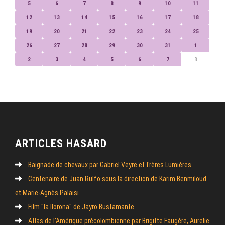
5
6
7
8
9
10
11
12
13
14
15
16
17
18
19
20
21
22
23
24
25
26
27
28
29
30
31
1
2
3
4
5
6
7
8
ARTICLES HASARD
Baignade de chevaux par Gabriel Veyre et frères Lumières
Centenaire de Juan Rulfo sous la direction de Karim Benmiloud
et Marie-Agnès Palaisi
Film "la llorona" de Jayro Bustamante
Atlas de l’Amérique précolombienne par Brigitte Faugère, Aurelie