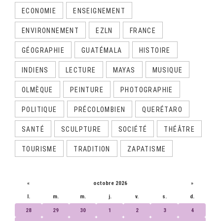
ECONOMIE
ENSEIGNEMENT
ENVIRONNEMENT
EZLN
FRANCE
GÉOGRAPHIE
GUATÉMALA
HISTOIRE
INDIENS
LECTURE
MAYAS
MUSIQUE
OLMÈQUE
PEINTURE
PHOTOGRAPHIE
POLITIQUE
PRÉCOLOMBIEN
QUERÉTARO
SANTÉ
SCULPTURE
SOCIÉTÉ
THÉÂTRE
TOURISME
TRADITION
ZAPATISME
CALENDRIER
«
octobre 2026
»
l.
m.
m.
j.
v.
s.
d.
28
29
30
1
2
3
4