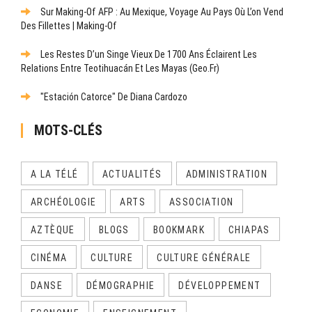
Sur Making-Of AFP : Au Mexique, Voyage Au Pays Où L’on Vend
Des Fillettes | Making-Of
Les Restes D’un Singe Vieux De 1700 Ans Éclairent Les
Relations Entre Teotihuacán Et Les Mayas (Geo.fr)
"Estación Catorce" De Diana Cardozo
MOTS-CLÉS
A LA TÉLÉ
ACTUALITÉS
ADMINISTRATION
ARCHÉOLOGIE
ARTS
ASSOCIATION
AZTÈQUE
BLOGS
BOOKMARK
CHIAPAS
CINÉMA
CULTURE
CULTURE GÉNÉRALE
DANSE
DÉMOGRAPHIE
DÉVELOPPEMENT