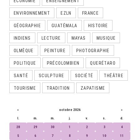
ECONOMIE
ENSEIGNEMENT
ENVIRONNEMENT
EZLN
FRANCE
GÉOGRAPHIE
GUATÉMALA
HISTOIRE
INDIENS
LECTURE
MAYAS
MUSIQUE
OLMÈQUE
PEINTURE
PHOTOGRAPHIE
POLITIQUE
PRÉCOLOMBIEN
QUERÉTARO
SANTÉ
SCULPTURE
SOCIÉTÉ
THÉÂTRE
TOURISME
TRADITION
ZAPATISME
CALENDRIER
«
octobre 2026
»
l.
m.
m.
j.
v.
s.
d.
28
29
30
1
2
3
4
5
6
7
8
9
10
11