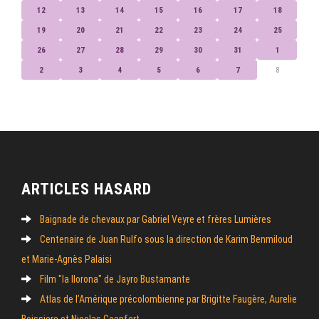
12
13
14
15
16
17
18
19
20
21
22
23
24
25
26
27
28
29
30
31
1
2
3
4
5
6
7
8
ARTICLES HASARD
Baignade de chevaux par Gabriel Veyre et frères Lumières
Centenaire de Juan Rulfo sous la direction de Karim Benmiloud
et Marie-Agnès Palaisi
Film "la llorona" de Jayro Bustamante
Atlas de l’Amérique précolombienne par Brigitte Faugère, Aurelie
Boissiere et Nicolas Goepfert