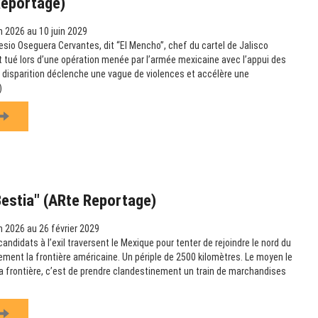
Reportage)
n 2026 au 10 juin 2029
esio Oseguera Cervantes, dit “El Mencho”, chef du cartel de Jalisco
t tué lors d’une opération menée par l’armée mexicaine avec l’appui des
 disparition déclenche une vague de violences et accélère une
)
Bestia" (ARte Reportage)
n 2026 au 26 février 2029
didats à l’exil traversent le Mexique pour tenter de rejoindre le nord du
lement la frontière américaine. Un périple de 2500 kilomètres. Le moyen le
 la frontière, c’est de prendre clandestinement un train de marchandises