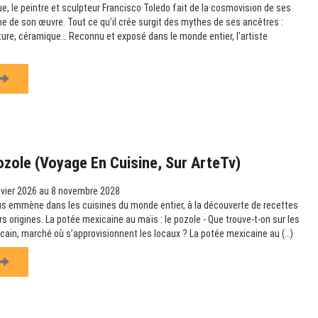
e, le peintre et sculpteur Francisco Toledo fait de la cosmovision de ses
e de son œuvre. Tout ce qu’il crée surgit des mythes de ses ancêtres :
pture, céramique… Reconnu et exposé dans le monde entier, l’artiste
ozole (Voyage En Cuisine, Sur ArteTv)
vier 2026 au 8 novembre 2028
us emmène dans les cuisines du monde entier, à la découverte de recettes
urs origines. La potée mexicaine au maïs : le pozole - Que trouve-t-on sur les
icain, marché où s’approvisionnent les locaux ? La potée mexicaine au (…)