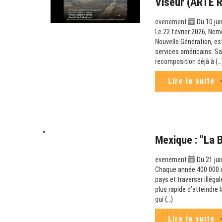
Viseur (ARTE 
evenement
Du 10 jui
Le 22 février 2026, Nem
Nouvelle Génération, es
services américains. Sa
recomposition déjà à (…
Lire la suite
Mexique : "La 
evenement
Du 21 jui
Chaque année 400 000 can
pays et traverser illéga
plus rapide d’atteindre
qui (…)
Lire la suite