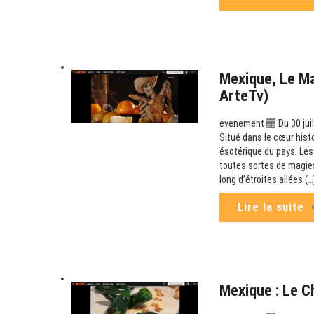
Mexique, Le M
ArteTv)
evenement
Du 30 jui
Situé dans le cœur hist
ésotérique du pays. Les
toutes sortes de magies
long d’étroites allées (…
Lire la suite
Mexique : Le C