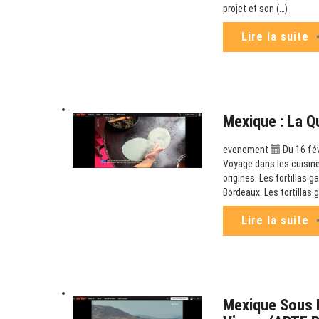
projet et son (…)
Lire la suite
Mexique : La Q
evenement
Du 16 fé
Voyage dans les cuisine
origines. Les tortillas g
Bordeaux. Les tortillas 
Lire la suite
Mexique Sous P