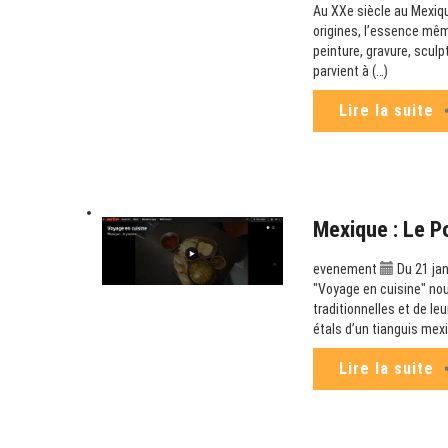
Au XXe siècle au Mexiqu
origines, l’essence mêm
peinture, gravure, scul
parvient à (…)
Lire la suite
Mexique : Le P
evenement
Du 21 jan
"Voyage en cuisine" no
traditionnelles et de le
étals d’un tianguis mex
Lire la suite