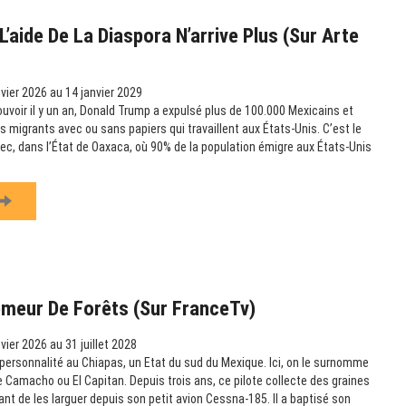
’aide De La Diaspora N’arrive Plus (sur Arte
vier 2026 au 14 janvier 2029
ouvoir il y un an, Donald Trump a expulsé plus de 100.000 Mexicains et
es migrants avec ou sans papiers qui travaillent aux États-Unis. C’est le
c, dans l’État de Oaxaca, où 90% de la population émigre aux États-Unis
emeur De Forêts (sur FranceTv)
vier 2026 au 31 juillet 2028
ersonnalité au Chiapas, un Etat du sud du Mexique. Ici, on le surnomme
amacho ou El Capitan. Depuis trois ans, ce pilote collecte des graines
vant de les larguer depuis son petit avion Cessna-185. Il a baptisé son