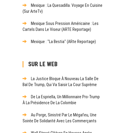
Mexique : La Quesadilla. Voyage En Cuisine
(sur ArteTv)
Mexique Sous Pression Américaine : Les
Cartels Dans Le Viseur (ARTE Reportage)
Mexique : "La Bestia" (ARte Reportage)
SUR LE WEB
La Justice Bloque À Nouveau La Salle De
Bal De Trump, Qui Va Saisir La Cour Suprême
De La Espriella, Un Millionnaire Pro-Trump
À La Présidence De La Colombie
Au Porge, Sinistré Par Le Mégafeu, Une
Soirée De Solidarité Avec Les Commerçants
Wall Street Clôture En Hausse Après