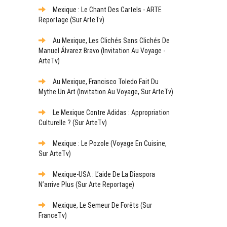
Mexique : Le Chant Des Cartels - ARTE
Reportage (sur ArteTv)
Au Mexique, Les Clichés Sans Clichés De
Manuel Álvarez Bravo (Invitation Au Voyage -
ArteTv)
Au Mexique, Francisco Toledo Fait Du
Mythe Un Art (Invitation Au Voyage, Sur ArteTv)
Le Mexique Contre Adidas : Appropriation
Culturelle ? (sur ArteTv)
Mexique : Le Pozole (Voyage En Cuisine,
Sur ArteTv)
Mexique-USA : L’aide De La Diaspora
N’arrive Plus (sur Arte Reportage)
Mexique, Le Semeur De Forêts (sur
FranceTv)