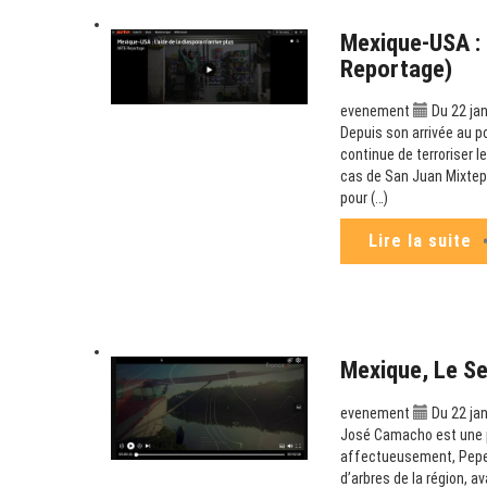
Mexique-USA : L
Reportage)
evenement
Du 22 jan
Depuis son arrivée au p
continue de terroriser l
cas de San Juan Mixtepe
pour (…)
Lire la suite
Mexique, Le S
evenement
Du 22 jan
José Camacho est une p
affectueusement, Pepe C
d’arbres de la région, a