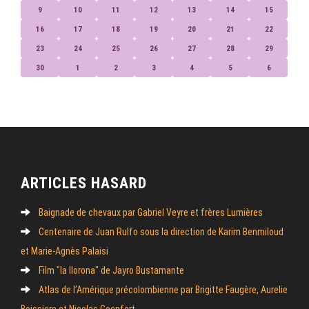
9
10
11
12
13
14
15
16
17
18
19
20
21
22
23
24
25
26
27
28
29
30
1
2
3
4
5
6
ARTICLES HASARD
Baignade de chevaux par Gabriel Veyre et frères Lumières
Centenaire de Juan Rulfo sous la direction de Karim Benmiloud
et Marie-Agnès Palaisi
Film "la llorona" de Jayro Bustamante
Atlas de l’Amérique précolombienne par Brigitte Faugère, Aurelie
Boissiere et Nicolas Goepfert