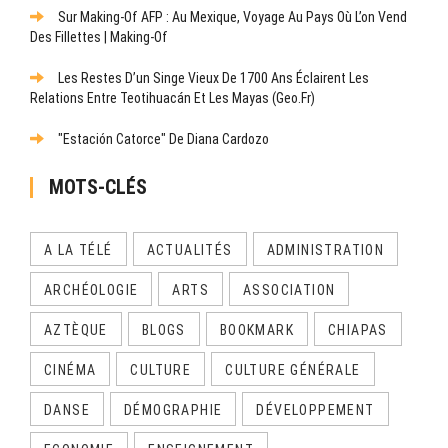
Sur Making-Of AFP : Au Mexique, Voyage Au Pays Où L’on Vend
Des Fillettes | Making-Of
Les Restes D’un Singe Vieux De 1700 Ans Éclairent Les
Relations Entre Teotihuacán Et Les Mayas (Geo.fr)
"Estación Catorce" De Diana Cardozo
MOTS-CLÉS
A LA TÉLÉ
ACTUALITÉS
ADMINISTRATION
ARCHÉOLOGIE
ARTS
ASSOCIATION
AZTÈQUE
BLOGS
BOOKMARK
CHIAPAS
CINÉMA
CULTURE
CULTURE GÉNÉRALE
DANSE
DÉMOGRAPHIE
DÉVELOPPEMENT