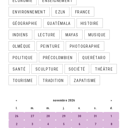
ECONOMIE
ENSEIGNEMENT
ENVIRONNEMENT
EZLN
FRANCE
GÉOGRAPHIE
GUATÉMALA
HISTOIRE
INDIENS
LECTURE
MAYAS
MUSIQUE
OLMÈQUE
PEINTURE
PHOTOGRAPHIE
POLITIQUE
PRÉCOLOMBIEN
QUERÉTARO
SANTÉ
SCULPTURE
SOCIÉTÉ
THÉÂTRE
TOURISME
TRADITION
ZAPATISME
CALENDRIER
«
novembre 2026
»
l.
m.
m.
j.
v.
s.
d.
26
27
28
29
30
31
1
2
3
4
5
6
7
8