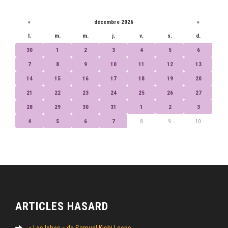
CALENDRIER
«
décembre 2026
»
l.
m.
m.
j.
v.
s.
d.
30
1
2
3
4
5
6
7
8
9
10
11
12
13
14
15
16
17
18
19
20
21
22
23
24
25
26
27
28
29
30
31
1
2
3
4
5
6
7
8
9
10
ARTICLES HASARD
« Los lobos » de Samuel Kishi Leopo