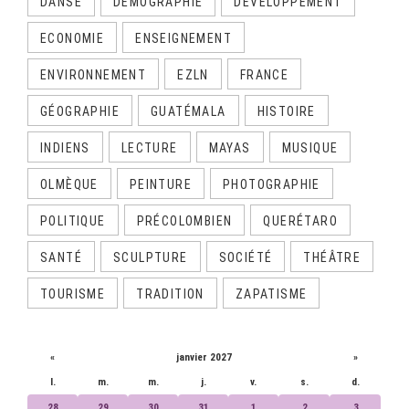
DANSE
DÉMOGRAPHIE
DÉVELOPPEMENT
ECONOMIE
ENSEIGNEMENT
ENVIRONNEMENT
EZLN
FRANCE
GÉOGRAPHIE
GUATÉMALA
HISTOIRE
INDIENS
LECTURE
MAYAS
MUSIQUE
OLMÈQUE
PEINTURE
PHOTOGRAPHIE
POLITIQUE
PRÉCOLOMBIEN
QUERÉTARO
SANTÉ
SCULPTURE
SOCIÉTÉ
THÉÂTRE
TOURISME
TRADITION
ZAPATISME
CALENDRIER
«
janvier 2027
»
l.
m.
m.
j.
v.
s.
d.
28
29
30
31
1
2
3