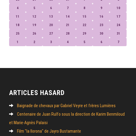
4
5
6
7
8
9
10
11
12
13
14
15
16
17
18
19
20
21
22
23
24
25
26
27
28
29
30
31
1
2
3
4
5
6
7
ARTICLES HASARD
Baignade de chevaux par Gabriel Veyre et frères Lumières
Centenaire de Juan Rulfo sous la direction de Karim Benmiloud
et Marie-Agnès Palaisi
Film "la llorona" de Jayro Bustamante