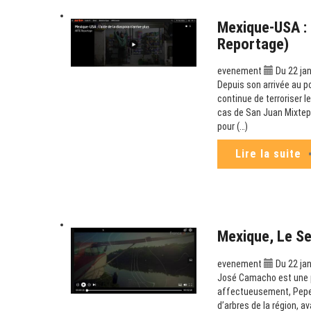
Mexique-USA : L
Reportage)
evenement
Du 22 jan
Depuis son arrivée au p
continue de terroriser l
cas de San Juan Mixtepe
pour (…)
Lire la suite
Mexique, Le S
evenement
Du 22 jan
José Camacho est une p
affectueusement, Pepe C
d’arbres de la région, a