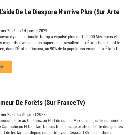
’aide De La Diaspora N’arrive Plus (sur Arte
vier 2026 au 14 janvier 2029
ouvoir il y un an, Donald Trump a expulsé plus de 100.000 Mexicains et
es migrants avec ou sans papiers qui travaillent aux États-Unis. C’est le
c, dans l’État de Oaxaca, où 90% de la population émigre aux États-Unis
emeur De Forêts (sur FranceTv)
vier 2026 au 31 juillet 2028
ersonnalité au Chiapas, un Etat du sud du Mexique. Ici, on le surnomme
amacho ou El Capitan. Depuis trois ans, ce pilote collecte des graines
vant de les larguer depuis son petit avion Cessna-185. Il a baptisé son