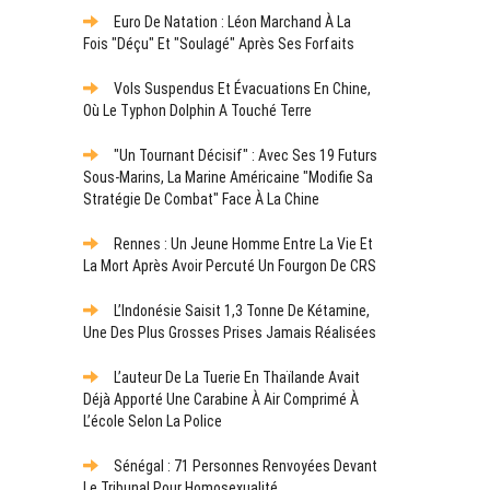
Euro De Natation : Léon Marchand À La
Fois "déçu" Et "soulagé" Après Ses Forfaits
Vols Suspendus Et Évacuations En Chine,
Où Le Typhon Dolphin A Touché Terre
"Un Tournant Décisif" : Avec Ses 19 Futurs
Sous-Marins, La Marine Américaine "modifie Sa
Stratégie De Combat" Face À La Chine
Rennes : Un Jeune Homme Entre La Vie Et
La Mort Après Avoir Percuté Un Fourgon De CRS
L’Indonésie Saisit 1,3 Tonne De Kétamine,
Une Des Plus Grosses Prises Jamais Réalisées
L’auteur De La Tuerie En Thaïlande Avait
Déjà Apporté Une Carabine À Air Comprimé À
L’école Selon La Police
Sénégal : 71 Personnes Renvoyées Devant
Le Tribunal Pour Homosexualité