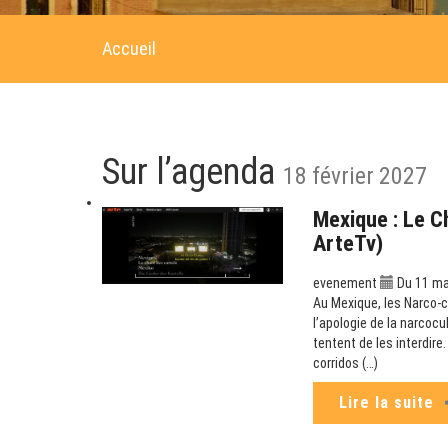
Accueil
Sur l’agenda
18 février 2027
Mexique : Le C
ArteTv)
evenement
Du 11 mai
Au Mexique, les Narco-co
l’apologie de la narcoc
tentent de les interdir
corridos (…)
Lire la suite