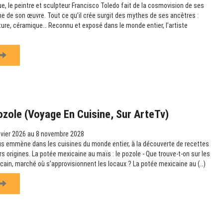
e, le peintre et sculpteur Francisco Toledo fait de la cosmovision de ses
e de son œuvre. Tout ce qu’il crée surgit des mythes de ses ancêtres :
pture, céramique… Reconnu et exposé dans le monde entier, l’artiste
ozole (Voyage En Cuisine, Sur ArteTv)
vier 2026 au 8 novembre 2028
us emmène dans les cuisines du monde entier, à la découverte de recettes
urs origines. La potée mexicaine au maïs : le pozole - Que trouve-t-on sur les
icain, marché où s’approvisionnent les locaux ? La potée mexicaine au (…)