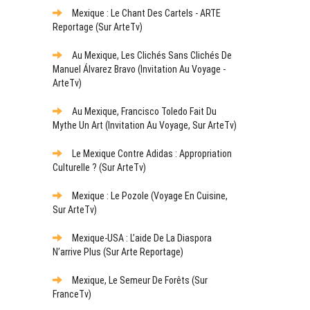
Mexique : Le Chant Des Cartels - ARTE
Reportage (sur ArteTv)
Au Mexique, Les Clichés Sans Clichés De
Manuel Álvarez Bravo (Invitation Au Voyage -
ArteTv)
Au Mexique, Francisco Toledo Fait Du
Mythe Un Art (Invitation Au Voyage, Sur ArteTv)
Le Mexique Contre Adidas : Appropriation
Culturelle ? (sur ArteTv)
Mexique : Le Pozole (Voyage En Cuisine,
Sur ArteTv)
Mexique-USA : L’aide De La Diaspora
N’arrive Plus (sur Arte Reportage)
Mexique, Le Semeur De Forêts (sur
FranceTv)