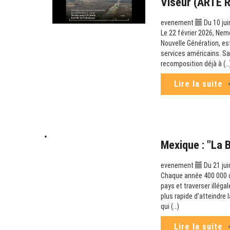
Viseur (ARTE 
evenement
Du 10 jui
Le 22 février 2026, Nem
Nouvelle Génération, es
services américains. Sa
recomposition déjà à (…
Lire la suite
Mexique : "La 
evenement
Du 21 jui
Chaque année 400 000 can
pays et traverser illéga
plus rapide d’atteindre
qui (…)
Lire la suite