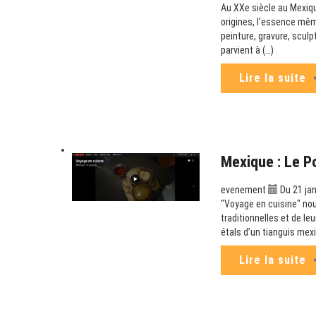
Au XXe siècle au Mexiqu
origines, l’essence mêm
peinture, gravure, scul
parvient à (…)
Lire la suite
Mexique : Le P
evenement
Du 21 jan
"Voyage en cuisine" no
traditionnelles et de le
étals d’un tianguis mex
Lire la suite