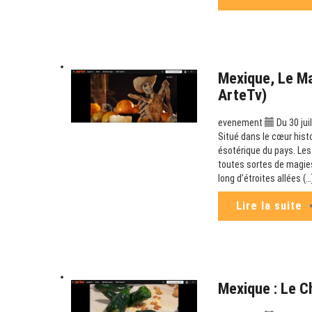
Mexique, Le M
ArteTv)
evenement
Du 30 jui
Situé dans le cœur hist
ésotérique du pays. Les
toutes sortes de magies
long d’étroites allées (…
Lire la suite
Mexique : Le C