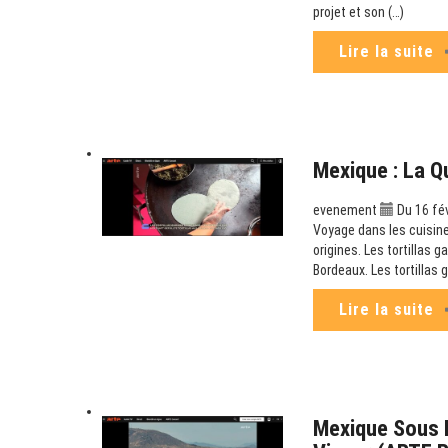
projet et son (…)
Lire la suite
Mexique : La Q
evenement
Du 16 fé
Voyage dans les cuisine
origines. Les tortillas g
Bordeaux. Les tortillas 
Lire la suite
Mexique Sous P