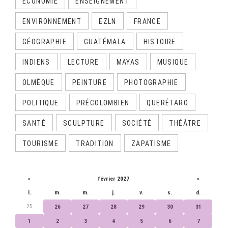
ECONOMIE
ENSEIGNEMENT
ENVIRONNEMENT
EZLN
FRANCE
GÉOGRAPHIE
GUATÉMALA
HISTOIRE
INDIENS
LECTURE
MAYAS
MUSIQUE
OLMÈQUE
PEINTURE
PHOTOGRAPHIE
POLITIQUE
PRÉCOLOMBIEN
QUERÉTARO
SANTÉ
SCULPTURE
SOCIÉTÉ
THÉÂTRE
TOURISME
TRADITION
ZAPATISME
CALENDRIER
«
février 2027
»
l.
m.
m.
j.
v.
s.
d.
25
26
27
28
29
30
31
1
2
3
4
5
6
7