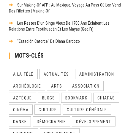
Sur Making-Of AFP : Au Mexique, Voyage Au Pays Où L’on Vend
Des Fillettes | Making-Of
Les Restes D’un Singe Vieux De 1700 Ans Éclairent Les
Relations Entre Teotihuacán Et Les Mayas (Geo.fr)
"Estación Catorce" De Diana Cardozo
MOTS-CLÉS
A LA TÉLÉ
ACTUALITÉS
ADMINISTRATION
ARCHÉOLOGIE
ARTS
ASSOCIATION
AZTÈQUE
BLOGS
BOOKMARK
CHIAPAS
CINÉMA
CULTURE
CULTURE GÉNÉRALE
DANSE
DÉMOGRAPHIE
DÉVELOPPEMENT