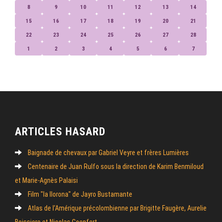
8
9
10
11
12
13
14
15
16
17
18
19
20
21
22
23
24
25
26
27
28
1
2
3
4
5
6
7
ARTICLES HASARD
Baignade de chevaux par Gabriel Veyre et frères Lumières
Centenaire de Juan Rulfo sous la direction de Karim Benmiloud
et Marie-Agnès Palaisi
Film "la llorona" de Jayro Bustamante
Atlas de l’Amérique précolombienne par Brigitte Faugère, Aurelie
Boissiere et Nicolas Goepfert