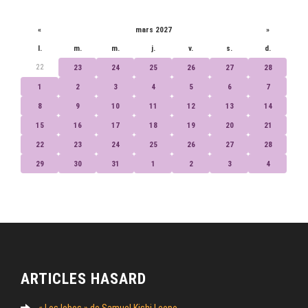
CALENDRIER
«
mars 2027
»
l.
m.
m.
j.
v.
s.
d.
22
23
24
25
26
27
28
1
2
3
4
5
6
7
8
9
10
11
12
13
14
15
16
17
18
19
20
21
22
23
24
25
26
27
28
29
30
31
1
2
3
4
ARTICLES HASARD
« Los lobos » de Samuel Kishi Leopo