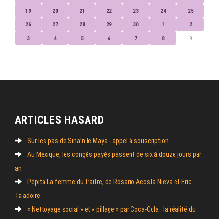
19
20
21
22
23
24
25
26
27
28
29
30
1
2
3
4
5
6
7
8
9
ARTICLES HASARD
Sur les pas de Sina’n le Maya - appel à souscription
Au Mexique, les congés payés passent de six à douze jours par
an
Pépita La femme du traître, de Rosario Acosta Nieva et Eric
Taladoire
« Nettoyage social » et « pillage » par Coca-Cola : la réalité du