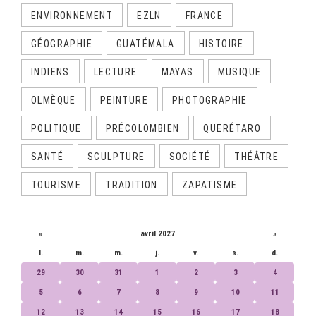
ENVIRONNEMENT
EZLN
FRANCE
GÉOGRAPHIE
GUATÉMALA
HISTOIRE
INDIENS
LECTURE
MAYAS
MUSIQUE
OLMÈQUE
PEINTURE
PHOTOGRAPHIE
POLITIQUE
PRÉCOLOMBIEN
QUERÉTARO
SANTÉ
SCULPTURE
SOCIÉTÉ
THÉÂTRE
TOURISME
TRADITION
ZAPATISME
CALENDRIER
«
avril 2027
»
l.
m.
m.
j.
v.
s.
d.
29
30
31
1
2
3
4
5
6
7
8
9
10
11
12
13
14
15
16
17
18