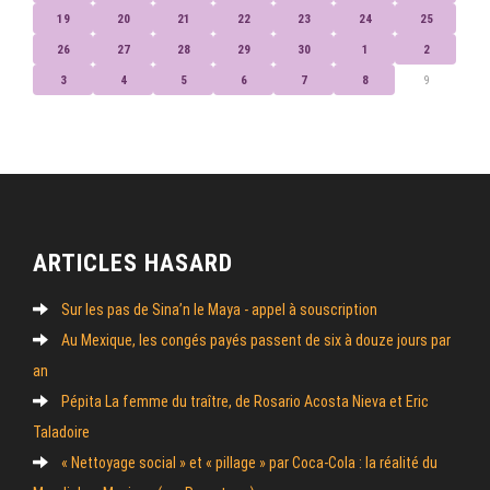
19
20
21
22
23
24
25
26
27
28
29
30
1
2
3
4
5
6
7
8
9
ARTICLES HASARD
Sur les pas de Sina’n le Maya - appel à souscription
Au Mexique, les congés payés passent de six à douze jours par
an
Pépita La femme du traître, de Rosario Acosta Nieva et Eric
Taladoire
« Nettoyage social » et « pillage » par Coca-Cola : la réalité du