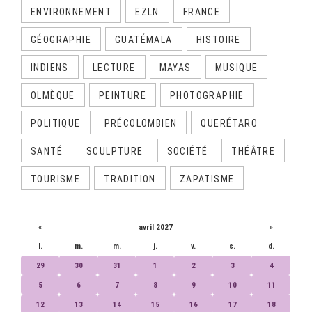
ENVIRONNEMENT
EZLN
FRANCE
GÉOGRAPHIE
GUATÉMALA
HISTOIRE
INDIENS
LECTURE
MAYAS
MUSIQUE
OLMÈQUE
PEINTURE
PHOTOGRAPHIE
POLITIQUE
PRÉCOLOMBIEN
QUERÉTARO
SANTÉ
SCULPTURE
SOCIÉTÉ
THÉÂTRE
TOURISME
TRADITION
ZAPATISME
CALENDRIER
«
avril 2027
»
l.
m.
m.
j.
v.
s.
d.
29
30
31
1
2
3
4
5
6
7
8
9
10
11
12
13
14
15
16
17
18