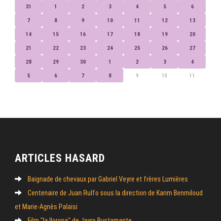
31
1
2
3
4
5
6
7
8
9
10
11
12
13
14
15
16
17
18
19
20
21
22
23
24
25
26
27
28
29
30
1
2
3
4
5
6
7
8
9
10
11
ARTICLES HASARD
Baignade de chevaux par Gabriel Veyre et frères Lumières
Centenaire de Juan Rulfo sous la direction de Karim Benmiloud
et Marie-Agnès Palaisi
Film "la llorona" de Jayro Bustamante