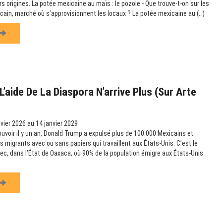
urs origines. La potée mexicaine au maïs : le pozole - Que trouve-t-on sur les
icain, marché où s’approvisionnent les locaux ? La potée mexicaine au (…)
’aide De La Diaspora N’arrive Plus (sur Arte
vier 2026 au 14 janvier 2029
ouvoir il y un an, Donald Trump a expulsé plus de 100.000 Mexicains et
es migrants avec ou sans papiers qui travaillent aux États-Unis. C’est le
c, dans l’État de Oaxaca, où 90% de la population émigre aux États-Unis