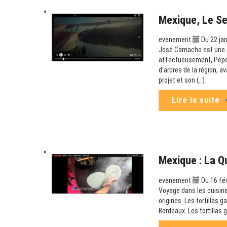
Mexique, Le S
evenement
Du 22 jan
José Camacho est une p
affectueusement, Pepe C
d’arbres de la région, a
projet et son (…)
Lire la suite
Mexique : La Q
evenement
Du 16 fé
Voyage dans les cuisine
origines. Les tortillas g
Bordeaux. Les tortillas 