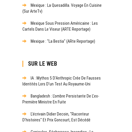
Mexique : La Quesadilla. Voyage En Cuisine
(sur ArteTv)
Mexique Sous Pression Américaine : Les
Cartels Dans Le Viseur (ARTE Reportage)
Mexique : "La Bestia" (ARte Reportage)
SUR LE WEB
IA : Mythos 5 D’Anthropic Crée De Fausses
Identités Lors D’un Test Au Royaume-Uni
Bangladesh : L’ombre Persistante De L’ex-
Première Ministre En Fuite
L’écrivain Didier Decoin, "raconteur
D’histoires" Et Prix Goncourt, Est Décédé
Canicules, Sécheresse, Incendies : Le