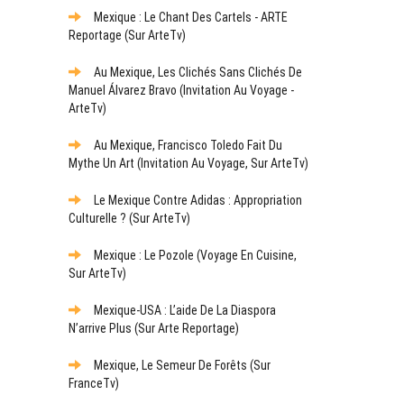
Mexique : Le Chant Des Cartels - ARTE
Reportage (sur ArteTv)
Au Mexique, Les Clichés Sans Clichés De
Manuel Álvarez Bravo (Invitation Au Voyage -
ArteTv)
Au Mexique, Francisco Toledo Fait Du
Mythe Un Art (Invitation Au Voyage, Sur ArteTv)
Le Mexique Contre Adidas : Appropriation
Culturelle ? (sur ArteTv)
Mexique : Le Pozole (Voyage En Cuisine,
Sur ArteTv)
Mexique-USA : L’aide De La Diaspora
N’arrive Plus (sur Arte Reportage)
Mexique, Le Semeur De Forêts (sur
FranceTv)