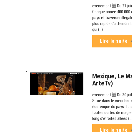
evenement
Du 21 jui
Chaque année 400 000 can
pays et traverser illéga
plus rapide d’atteindre
qui (…)
Lire la suite
Mexique, Le M
ArteTv)
evenement
Du 30 jui
Situé dans le cœur hist
ésotérique du pays. Les
toutes sortes de magies
long d’étroites allées (…
Lire la suite