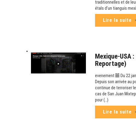
traditionnelles et de le
étals d’un tianguis mex
Lire la suite
Mexique-USA : L
Reportage)
evenement
Du 22 jan
Depuis son arrivée au p
continue de terroriser l
cas de San Juan Mixtepe
pour (…)
Lire la suite