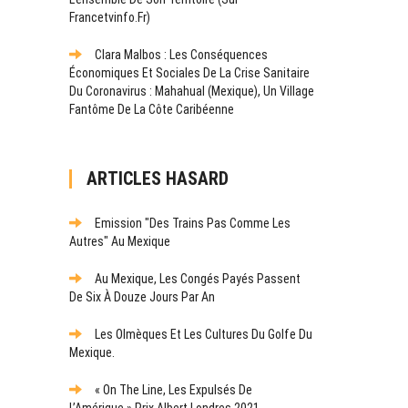
Francetvinfo.fr)
Clara Malbos : Les Conséquences
Économiques Et Sociales De La Crise Sanitaire
Du Coronavirus : Mahahual (Mexique), Un Village
Fantôme De La Côte Caribéenne
ARTICLES HASARD
Emission "Des Trains Pas Comme Les
Autres" Au Mexique
Au Mexique, Les Congés Payés Passent
De Six À Douze Jours Par An
Les Olmèques Et Les Cultures Du Golfe Du
Mexique.
« On The Line, Les Expulsés De
L’Amérique » Prix Albert Londres 2021