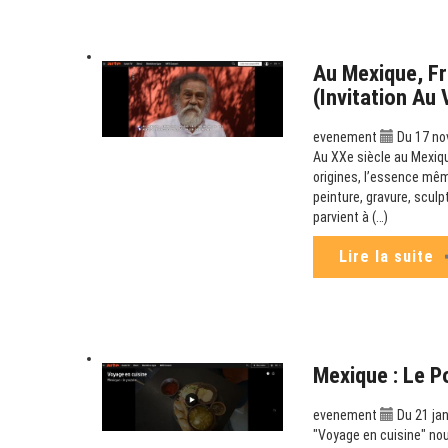
Au Mexique, Fr
(Invitation Au
evenement
Du 17 no
Au XXe siècle au Mexiqu
origines, l’essence mêm
peinture, gravure, scul
parvient à (…)
Lire la suite
Mexique : Le P
evenement
Du 21 jan
"Voyage en cuisine" no