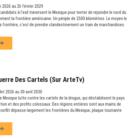
n 2026 au 26 février 2029
didats à l’exil traversent le Mexique pour tenter de rejoindre le nord du
lement la frontière américaine. Un périple de 2500 kilomètres. Le moyen le
 la frontière, c’est de prendre clandestinement un train de marchandises
uerre Des Cartels (sur ArteTv)
llet 2026 au 30 avril 2030
 Mexique lutte contre les cartels de la drogue, qui déstabilisent le pays
uption et des profits colossaux. Des régions entières sont aux mains de
 conflit dépasse largement les frontières du Mexique, plaque tournante