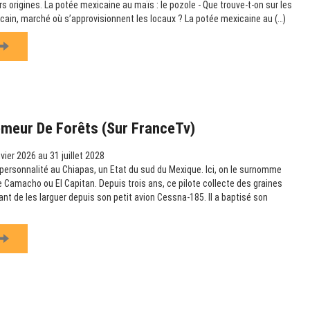
urs origines. La potée mexicaine au maïs : le pozole - Que trouve-t-on sur les
icain, marché où s’approvisionnent les locaux ? La potée mexicaine au (…)
emeur De Forêts (sur FranceTv)
vier 2026 au 31 juillet 2028
ersonnalité au Chiapas, un Etat du sud du Mexique. Ici, on le surnomme
amacho ou El Capitan. Depuis trois ans, ce pilote collecte des graines
vant de les larguer depuis son petit avion Cessna-185. Il a baptisé son