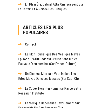
En Plein Été, Gabriel Attal Omniprésent Sur
Le Terrain Et À Portée Des Critiques
ARTICLES LES PLUS
POPULAIRES
Contact
Le Filon Touristique Des Vestiges Mayas :
Épisode 3/4 Du Podcast Civilisations D’hier,
Pouvoirs D’aujourd’hui (sur France-Culture)
Un Diocèse Mexicain Veut Inclure Les
Rites Mayas Dans Les Messes (sur Cath.ch)
Le Codex Florentin Numérisé Par Le Getty
Research Institute
Le Mexique Dépénalise L’avortement Sur
L’ensemble De Son Territoire (sur