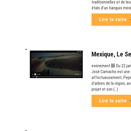
traditionnelles et de le
étals d’un tianguis mex
Lire la suite
Mexique, Le S
evenement
Du 22 jan
José Camacho est une p
affectueusement, Pepe C
d’arbres de la région, a
projet et son (…)
Lire la suite