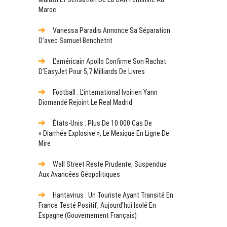
Maroc
Vanessa Paradis Annonce Sa Séparation
D’avec Samuel Benchetrit
L’américain Apollo Confirme Son Rachat
D’EasyJet Pour 5,7 Milliards De Livres
Football : L’international Ivoirien Yann
Diomandé Rejoint Le Real Madrid
États-Unis : Plus De 10 000 Cas De
« Diarrhée Explosive », Le Mexique En Ligne De
Mire
Wall Street Reste Prudente, Suspendue
Aux Avancées Géopolitiques
Hantavirus : Un Touriste Ayant Transité En
France Testé Positif, Aujourd’hui Isolé En
Espagne (gouvernement Français)