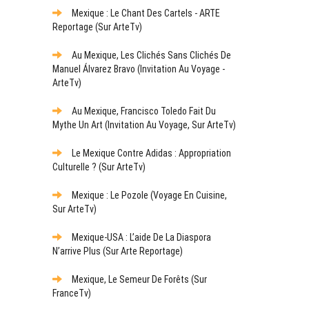
Mexique : Le Chant Des Cartels - ARTE
Reportage (sur ArteTv)
Au Mexique, Les Clichés Sans Clichés De
Manuel Álvarez Bravo (Invitation Au Voyage -
ArteTv)
Au Mexique, Francisco Toledo Fait Du
Mythe Un Art (Invitation Au Voyage, Sur ArteTv)
Le Mexique Contre Adidas : Appropriation
Culturelle ? (sur ArteTv)
Mexique : Le Pozole (Voyage En Cuisine,
Sur ArteTv)
Mexique-USA : L’aide De La Diaspora
N’arrive Plus (sur Arte Reportage)
Mexique, Le Semeur De Forêts (sur
FranceTv)