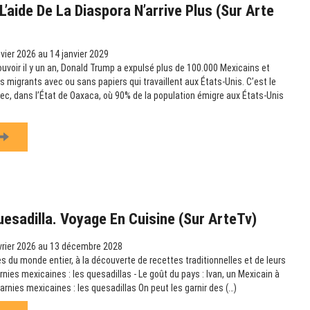
’aide De La Diaspora N’arrive Plus (sur Arte
vier 2026 au 14 janvier 2029
ouvoir il y un an, Donald Trump a expulsé plus de 100.000 Mexicains et
es migrants avec ou sans papiers qui travaillent aux États-Unis. C’est le
c, dans l’État de Oaxaca, où 90% de la population émigre aux États-Unis
uesadilla. Voyage En Cuisine (sur ArteTv)
vrier 2026 au 13 décembre 2028
s du monde entier, à la découverte de recettes traditionnelles et de leurs
arnies mexicaines : les quesadillas - Le goût du pays : Ivan, un Mexicain à
garnies mexicaines : les quesadillas On peut les garnir des (…)