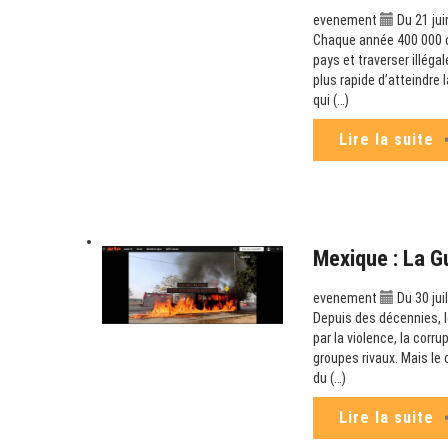
evenement
Du 21 jui
Chaque année 400 000 can
pays et traverser illéga
plus rapide d’atteindre
qui (…)
Lire la suite
Mexique : La G
evenement
Du 30 jui
Depuis des décennies, le
par la violence, la corr
groupes rivaux. Mais le
du (…)
Lire la suite