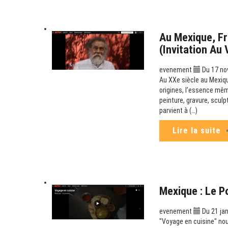
Au Mexique, Fr
(Invitation Au
evenement
Du 17 no
Au XXe siècle au Mexiqu
origines, l’essence mêm
peinture, gravure, scul
parvient à (…)
Lire la suite
Mexique : Le P
evenement
Du 21 jan
"Voyage en cuisine" no