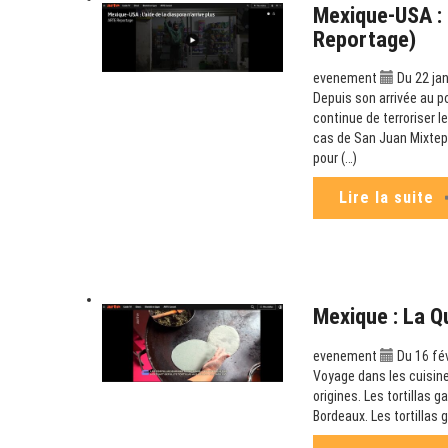
Mexique-USA : L
Reportage)
evenement
Du 22 jan
Depuis son arrivée au p
continue de terroriser l
cas de San Juan Mixtepe
pour (…)
Lire la suite
Mexique : La Q
evenement
Du 16 fé
Voyage dans les cuisine
origines. Les tortillas g
Bordeaux. Les tortillas 