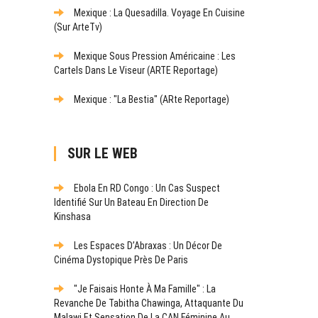
Mexique : La Quesadilla. Voyage En Cuisine
(sur ArteTv)
Mexique Sous Pression Américaine : Les
Cartels Dans Le Viseur (ARTE Reportage)
Mexique : "La Bestia" (ARte Reportage)
SUR LE WEB
Ebola En RD Congo : Un Cas Suspect
Identifié Sur Un Bateau En Direction De
Kinshasa
Les Espaces D’Abraxas : Un Décor De
Cinéma Dystopique Près De Paris
"Je Faisais Honte À Ma Famille" : La
Revanche De Tabitha Chawinga, Attaquante Du
Malawi Et Sensation De La CAN Féminine Au