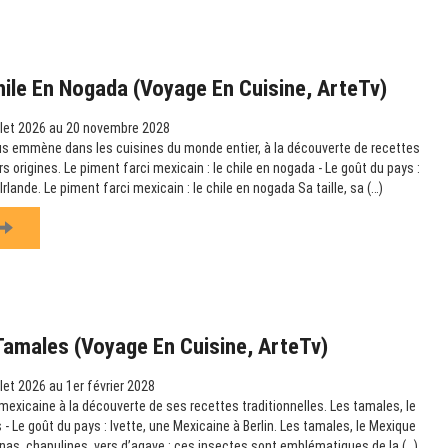
hile En Nogada (Voyage En Cuisine, ArteTv)
llet 2026 au 20 novembre 2028
us emmène dans les cuisines du monde entier, à la découverte de recettes
rs origines. Le piment farci mexicain : le chile en nogada - Le goût du pays :
rlande. Le piment farci mexicain : le chile en nogada Sa taille, sa (…)
Tamales (Voyage En Cuisine, ArteTv)
llet 2026 au 1er février 2028
mexicaine à la découverte de ses recettes traditionnelles. Les tamales, le
- Le goût du pays : Ivette, une Mexicaine à Berlin. Les tamales, le Mexique
nas, chapulines, vers d’agave : ces insectes sont emblématiques de la (…)