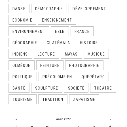
DANSE
DÉMOGRAPHIE
DÉVELOPPEMENT
ECONOMIE
ENSEIGNEMENT
ENVIRONNEMENT
EZLN
FRANCE
GÉOGRAPHIE
GUATÉMALA
HISTOIRE
INDIENS
LECTURE
MAYAS
MUSIQUE
OLMÈQUE
PEINTURE
PHOTOGRAPHIE
POLITIQUE
PRÉCOLOMBIEN
QUERÉTARO
SANTÉ
SCULPTURE
SOCIÉTÉ
THÉÂTRE
TOURISME
TRADITION
ZAPATISME
CALENDRIER
«
août 2027
»
l.
m.
m.
j.
v.
s.
d.