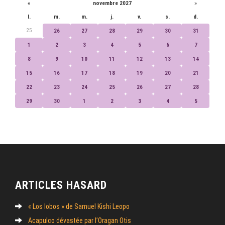
«
novembre 2027
»
l.
m.
m.
j.
v.
s.
d.
25
26
27
28
29
30
31
1
2
3
4
5
6
7
8
9
10
11
12
13
14
15
16
17
18
19
20
21
22
23
24
25
26
27
28
29
30
1
2
3
4
5
ARTICLES HASARD
« Los lobos » de Samuel Kishi Leopo
Acapulco dévastée par l’Oragan Otis