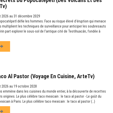
ecrets Du Popocatepetl (Des Volcans Et Des
Tv)
t 2026 au 31 décembre 2029
opocatépetl défie les hommes. Face au risque élevé d’éruption qui menace
s multiplient les techniques de surveillance pour anticiper les soubresauts
in part explorer le sous-sol de l’antique cité de Teotihuacán, fondée à
aco Al Pastor (Voyage En Cuisine, ArteTv)
t 2026 au 19 octobre 2028
us emmène dans les cuisines du monde entier, à la découverte de recettes
rs origines. Le plus célèbre taco mexicain : le taco al pastor - Le goût du
exicain à Paris. Le plus célèbre taco mexicain : le taco al pastor (…)