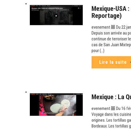
Mexique-USA : L
Reportage)
evenement
Du 22 jan
Depuis son arrivée au p
continue de terroriser l
cas de San Juan Mixtepe
pour (…)
Lire la suite
Mexique : La Q
evenement
Du 16 fé
Voyage dans les cuisine
origines. Les tortillas g
Bordeaux. Les tortillas 