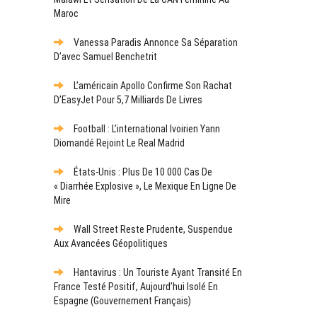
Maroc
Vanessa Paradis Annonce Sa Séparation
D’avec Samuel Benchetrit
L’américain Apollo Confirme Son Rachat
D’EasyJet Pour 5,7 Milliards De Livres
Football : L’international Ivoirien Yann
Diomandé Rejoint Le Real Madrid
États-Unis : Plus De 10 000 Cas De
« Diarrhée Explosive », Le Mexique En Ligne De
Mire
Wall Street Reste Prudente, Suspendue
Aux Avancées Géopolitiques
Hantavirus : Un Touriste Ayant Transité En
France Testé Positif, Aujourd’hui Isolé En
Espagne (gouvernement Français)