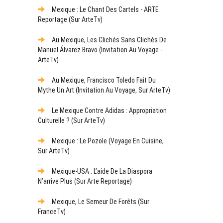
Mexique : Le Chant Des Cartels - ARTE
Reportage (sur ArteTv)
Au Mexique, Les Clichés Sans Clichés De
Manuel Álvarez Bravo (Invitation Au Voyage -
ArteTv)
Au Mexique, Francisco Toledo Fait Du
Mythe Un Art (Invitation Au Voyage, Sur ArteTv)
Le Mexique Contre Adidas : Appropriation
Culturelle ? (sur ArteTv)
Mexique : Le Pozole (Voyage En Cuisine,
Sur ArteTv)
Mexique-USA : L’aide De La Diaspora
N’arrive Plus (sur Arte Reportage)
Mexique, Le Semeur De Forêts (sur
FranceTv)