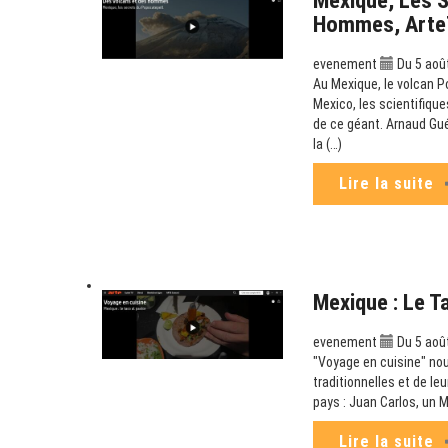
Mexique, Les S
Hommes, Arte
evenement
Du 5 aoû
Au Mexique, le volcan P
Mexico, les scientifique
de ce géant. Arnaud Guér
la (…)
Lire la suite
Mexique : Le T
evenement
Du 5 aoû
"Voyage en cuisine" no
traditionnelles et de leu
pays : Juan Carlos, un M
Lire la suite