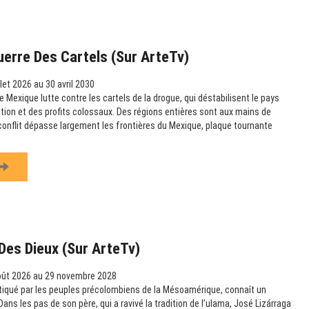
uerre Des Cartels (sur ArteTv)
llet 2026 au 30 avril 2030
 Mexique lutte contre les cartels de la drogue, qui déstabilisent le pays
uption et des profits colossaux. Des régions entières sont aux mains de
 conflit dépasse largement les frontières du Mexique, plaque tournante
Des Dieux (sur ArteTv)
oût 2026 au 29 novembre 2028
ratiqué par les peuples précolombiens de la Mésoamérique, connaît un
ns les pas de son père, qui a ravivé la tradition de l’ulama, José Lizárraga