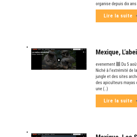
organise depuis dix ans 
Lire la suite
Mexique, L’abe
evenement
Du 5 aoû
Niché à l’extrémité de 
jungle et des sites arch
des apiculteurs mayas on
une (…)
Lire la suite