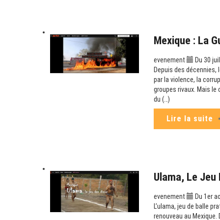
Mexique : La G
evenement
Du 30 jui
Depuis des décennies, le
par la violence, la corr
groupes rivaux. Mais le
du (…)
Lire la suite
Ulama, Le Jeu 
evenement
Du 1er a
L’ulama, jeu de balle p
renouveau au Mexique. Da