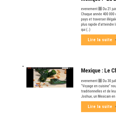
evenement
Du 21 jui
Chaque année 400 000 can
pays et traverser illéga
plus rapide d’atteindre
qui (…)
Lire la suite
Mexique : Le C
evenement
Du 30 jui
"Voyage en cuisine" no
traditionnelles et de leu
Joshue, un Mexicain en I
Lire la suite