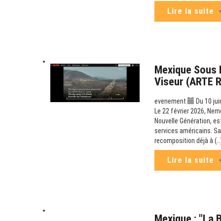
Lire la suite
Mexique Sous P
Viseur (ARTE 
evenement
Du 10 jui
Le 22 février 2026, Nem
Nouvelle Génération, es
services américains. Sa
recomposition déjà à (…
Lire la suite
Mexique : "La 