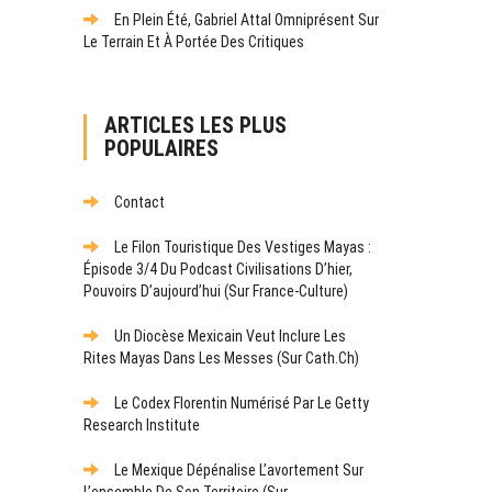
En Plein Été, Gabriel Attal Omniprésent Sur
Le Terrain Et À Portée Des Critiques
ARTICLES LES PLUS
POPULAIRES
Contact
Le Filon Touristique Des Vestiges Mayas :
Épisode 3/4 Du Podcast Civilisations D’hier,
Pouvoirs D’aujourd’hui (sur France-Culture)
Un Diocèse Mexicain Veut Inclure Les
Rites Mayas Dans Les Messes (sur Cath.ch)
Le Codex Florentin Numérisé Par Le Getty
Research Institute
Le Mexique Dépénalise L’avortement Sur
L’ensemble De Son Territoire (sur