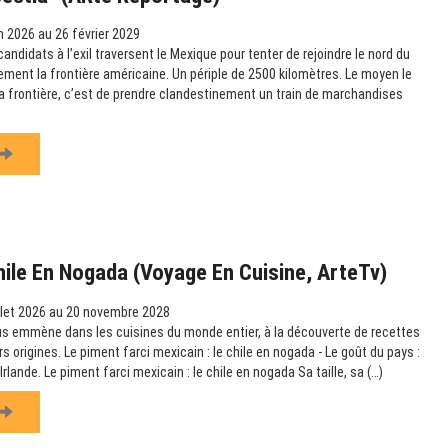
n 2026 au 26 février 2029
didats à l’exil traversent le Mexique pour tenter de rejoindre le nord du
lement la frontière américaine. Un périple de 2500 kilomètres. Le moyen le
 la frontière, c’est de prendre clandestinement un train de marchandises
hile En Nogada (Voyage En Cuisine, ArteTv)
llet 2026 au 20 novembre 2028
us emmène dans les cuisines du monde entier, à la découverte de recettes
rs origines. Le piment farci mexicain : le chile en nogada - Le goût du pays :
rlande. Le piment farci mexicain : le chile en nogada Sa taille, sa (…)