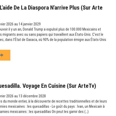
’aide De La Diaspora N’arrive Plus (sur Arte
vier 2026 au 14 janvier 2029
ouvoir il y un an, Donald Trump a expulsé plus de 100.000 Mexicains et
es migrants avec ou sans papiers qui travaillent aux États-Unis. C’est le
c, dans l’État de Oaxaca, où 90% de la population émigre aux États-Unis
uesadilla. Voyage En Cuisine (sur ArteTv)
vrier 2026 au 13 décembre 2028
s du monde entier, à la découverte de recettes traditionnelles et de leurs
arnies mexicaines : les quesadillas - Le goût du pays : Ivan, un Mexicain à
garnies mexicaines : les quesadillas On peut les garnir des (…)