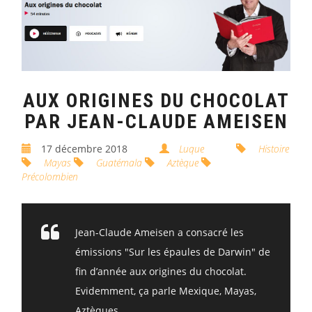
AUX ORIGINES DU CHOCOLAT
PAR JEAN-CLAUDE AMEISEN
17 décembre 2018
Luque
Histoire
Mayas
Guatémala
Aztèque
Précolombien
Jean-Claude Ameisen a consacré les
émissions "Sur les épaules de Darwin" de
fin d’année aux origines du chocolat.
Evidemment, ça parle Mexique, Mayas,
Aztèques...