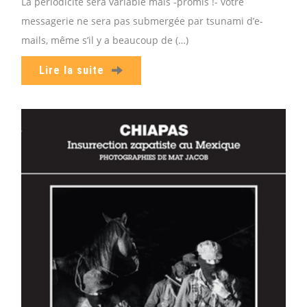
La périodicité sera variable mais -promis !- votre
messagerie ne sera pas submergée par tsunami d’e-
mails, même s’il y a beaucoup de (…)
Lire la suite