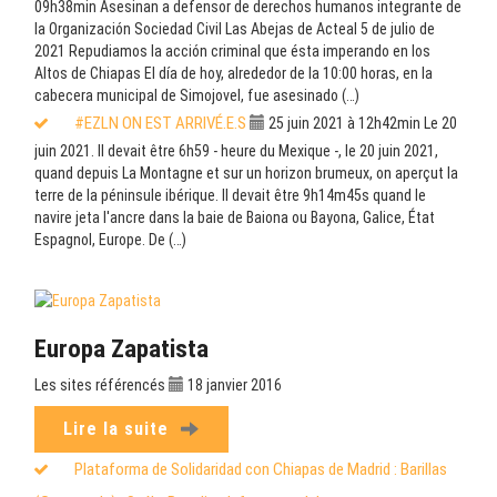
09h38min
Asesinan a defensor de derechos humanos integrante de
la Organización Sociedad Civil Las Abejas de Acteal 5 de julio de
2021 Repudiamos la acción criminal que ésta imperando en los
Altos de Chiapas El día de hoy, alrededor de la 10:00 horas, en la
cabecera municipal de Simojovel, fue asesinado (…)
#EZLN ON EST ARRIVÉ.E.S
25 juin 2021 à 12h42min
Le 20
juin 2021. Il devait être 6h59 - heure du Mexique -, le 20 juin 2021,
quand depuis La Montagne et sur un horizon brumeux, on aperçut la
terre de la péninsule ibérique. Il devait être 9h14m45s quand le
navire jeta l'ancre dans la baie de Baiona ou Bayona, Galice, État
Espagnol, Europe. De (…)
Europa Zapatista
Les sites référencés
18 janvier 2016
Lire la suite
Plataforma de Solidaridad con Chiapas de Madrid : Barillas