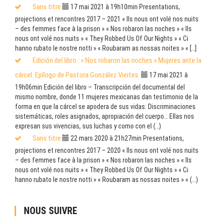
Sans titre
17 mai 2021 à 19h10min
Presentations,
projections et rencontres 2017 – 2021 « Ils nous ont volé nos nuits
– des femmes face à la prison » « Nos robaron las noches » « Ils
nous ont volé nos nuits » « They Robbed Us Of Our Nights » « Ci
hanno rubato le nostre notti » « Roubaram as nossas noites » « […]
Edición del libro : « Nos robaron las noches » Mujeres ante la
cárcel. Epílogo de Pastora González Vieites.
17 mai 2021 à
19h06min
Edición del libro – Transcripción del documental del
mismo nombre, donde 11 mujeres mexicanas dan testimonio de la
forma en que la cárcel se apodera de sus vidas: Discriminaciones
sistemáticas, roles asignados, apropiación del cuerpo… Ellas nos
expresan sus vivencias, sus luchas y como con el (…)
Sans titre
22 mars 2020 à 21h27min
Presentations,
projections et rencontres 2017 – 2020 « Ils nous ont volé nos nuits
– des femmes face à la prison » « Nos robaron las noches » « Ils
nous ont volé nos nuits » « They Robbed Us Of Our Nights » « Ci
hanno rubato le nostre notti » « Roubaram as nossas noites » « (...)
NOUS SUIVRE