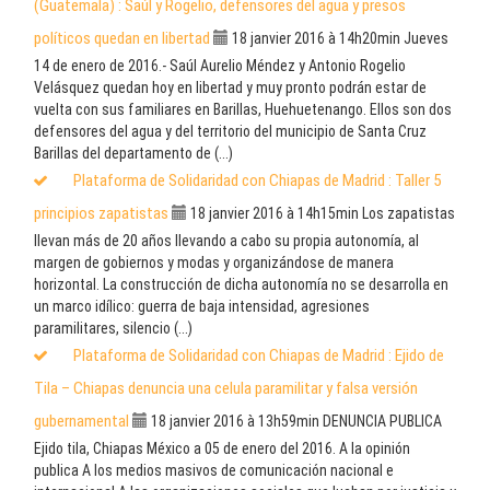
(Guatemala) : Saúl y Rogelio, defensores del agua y presos
políticos quedan en libertad
18 janvier 2016 à 14h20min
Jueves
14 de enero de 2016.- Saúl Aurelio Méndez y Antonio Rogelio
Velásquez quedan hoy en libertad y muy pronto podrán estar de
vuelta con sus familiares en Barillas, Huehuetenango. Ellos son dos
defensores del agua y del territorio del municipio de Santa Cruz
Barillas del departamento de (...)
Plataforma de Solidaridad con Chiapas de Madrid : Taller 5
principios zapatistas
18 janvier 2016 à 14h15min
Los zapatistas
llevan más de 20 años llevando a cabo su propia autonomía, al
margen de gobiernos y modas y organizándose de manera
horizontal. La construcción de dicha autonomía no se desarrolla en
un marco idílico: guerra de baja intensidad, agresiones
paramilitares, silencio (...)
Plataforma de Solidaridad con Chiapas de Madrid : Ejido de
Tila – Chiapas denuncia una celula paramilitar y falsa versión
gubernamental
18 janvier 2016 à 13h59min
DENUNCIA PUBLICA
Ejido tila, Chiapas México a 05 de enero del 2016. A la opinión
publica A los medios masivos de comunicación nacional e