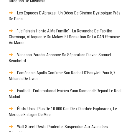
Direction De Kinshasa
Les Espaces D’Abraxas : Un Décor De Cinéma Dystopique Près
De Paris
"Je Faisais Honte À Ma Famille" : La Revanche De Tabitha
Chawinga, Attaquante Du Malawi Et Sensation De La CAN Féminine
Au Maroc
Vanessa Paradis Annonce Sa Séparation D’avec Samuel
Benchetrit
L’américain Apollo Confirme Son Rachat D’EasyJet Pour 5,7
Milliards De Livres
Football : L’international Ivoirien Yann Diomandé Rejoint Le Real
Madrid
États-Unis : Plus De 10 000 Cas De « Diarrhée Explosive », Le
Mexique En Ligne De Mire
Wall Street Reste Prudente, Suspendue Aux Avancées