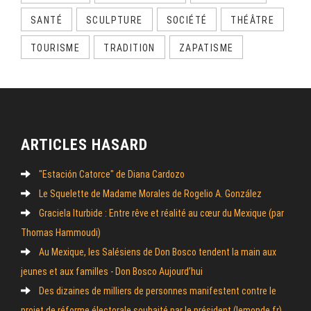
SANTÉ
SCULPTURE
SOCIÉTÉ
THÉÂTRE
TOURISME
TRADITION
ZAPATISME
ARTICLES HASARD
"Estación Catorce" de Diana Cardozo
Le Squelette de Madame Morales de Rogelio A. González
Graciela Iturbide : Entre rêve et réalité au cœur du Mexique (par
Thomas Hammoudi)
Au Mexique, les Salésiens de Don Bosco tendent la main aux
jeunes et aux familles - Don Bosco Aujourd’hui
Des dizaines de milliers de personnes manifestent contre le
projet de réforme électorale souhaité par le président (lemonde.fr)