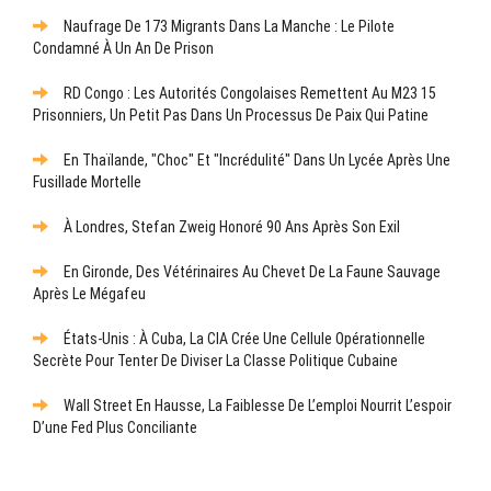
Naufrage De 173 Migrants Dans La Manche : Le Pilote
Condamné À Un An De Prison
RD Congo : Les Autorités Congolaises Remettent Au M23 15
Prisonniers, Un Petit Pas Dans Un Processus De Paix Qui Patine
En Thaïlande, "choc" Et "incrédulité" Dans Un Lycée Après Une
Fusillade Mortelle
À Londres, Stefan Zweig Honoré 90 Ans Après Son Exil
En Gironde, Des Vétérinaires Au Chevet De La Faune Sauvage
Après Le Mégafeu
États-Unis : À Cuba, La CIA Crée Une Cellule Opérationnelle
Secrète Pour Tenter De Diviser La Classe Politique Cubaine
Wall Street En Hausse, La Faiblesse De L’emploi Nourrit L’espoir
D’une Fed Plus Conciliante