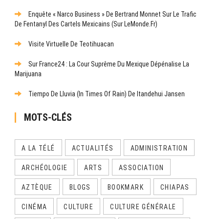
Enquête « Narco Business » De Bertrand Monnet Sur Le Trafic
De Fentanyl Des Cartels Mexicains (sur LeMonde.fr)
Visite Virtuelle De Teotihuacan
Sur France24 : La Cour Suprême Du Mexique Dépénalise La
Marijuana
Tiempo De Lluvia (In Times Of Rain) De Itandehui Jansen
MOTS-CLÉS
A LA TÉLÉ
ACTUALITÉS
ADMINISTRATION
ARCHÉOLOGIE
ARTS
ASSOCIATION
AZTÈQUE
BLOGS
BOOKMARK
CHIAPAS
CINÉMA
CULTURE
CULTURE GÉNÉRALE