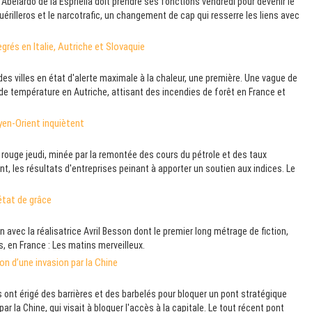
belardo de la Espriella doit prendre ses fonctions vendredi pour devenir le
rilleros et le narcotrafic, un changement de cap qui resserre les liens avec
grés en Italie, Autriche et Slovaquie
s villes en état d'alerte maximale à la chaleur, une première. Une vague de
l de température en Autriche, attisant des incendies de forêt en France et
yen-Orient inquiètent
rouge jeudi, minée par la remontée des cours du pétrole et des taux
nt, les résultats d'entreprises peinant à apporter un soutien aux indices. Le
 état de grâce
ec la réalisatrice Avril Besson dont le premier long métrage de fiction,
s, en France : Les matins merveilleux.
on d’une invasion par la Chine
nt érigé des barrières et des barbelés pour bloquer un pont stratégique
ar la Chine, qui visait à bloquer l'accès à la capitale. Le tout récent pont