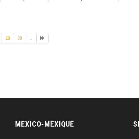
20
30
...
MEXICO-MEXIQUE
S