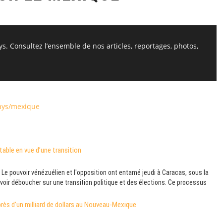
ys. Consultez l’ensemble de nos articles, reportages, photos,
ays/mexique
table en vue d’une transition
e pouvoir vénézuélien et l'opposition ont entamé jeudi à Caracas, sous la
oir déboucher sur une transition politique et des élections. Ce processus
rès d’un milliard de dollars au Nouveau-Mexique