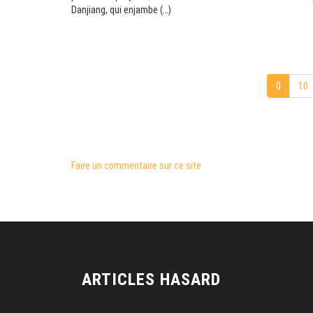
Danjiang, qui enjambe (…)
0
10
Faire un commentaire sur ce site
ARTICLES HASARD