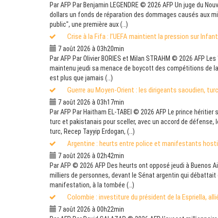
Par AFP Par Benjamin LEGENDRE © 2026 AFP Un juge du Nouvea
dollars un fonds de réparation des dommages causés aux mine
public", une première aux (…)
Crise à la Fifa : l’UEFA maintient la pression sur Infant
7 août 2026 à 03h20min
Par AFP Par Olivier BORIES et Milan STRAHM © 2026 AFP Les "e
maintenu jeudi sa menace de boycott des compétitions de la F
est plus que jamais (…)
Guerre au Moyen-Orient : les dirigeants saoudien, tu
7 août 2026 à 03h17min
Par AFP Par Haitham EL-TABEI © 2026 AFP Le prince héritier
turc et pakistanais pour sceller, avec un accord de défense,
turc, Recep Tayyip Erdogan, (…)
Argentine : heurts entre police et manifestants hostile
7 août 2026 à 02h42min
Par AFP © 2026 AFP Des heurts ont opposé jeudi à Buenos Air
milliers de personnes, devant le Sénat argentin qui débattait d'
manifestation, à la tombée (…)
Colombie : investiture du président de la Espriella, al
7 août 2026 à 00h22min