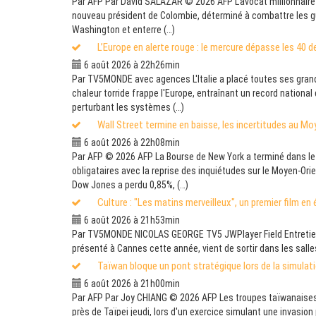
Par AFP Par David SALAZAR © 2026 AFP L'avocat millionnaire A
nouveau président de Colombie, déterminé à combattre les gué
Washington et enterre (…)
L’Europe en alerte rouge : le mercure dépasse les 40 de
6 août 2026 à 22h26min
Par TV5MONDE avec agences L'Italie a placé toutes ses grande
chaleur torride frappe l'Europe, entraînant un record nationa
perturbant les systèmes (…)
Wall Street termine en baisse, les incertitudes au Mo
6 août 2026 à 22h08min
Par AFP © 2026 AFP La Bourse de New York a terminé dans le 
obligataires avec la reprise des inquiétudes sur le Moyen-Orie
Dow Jones a perdu 0,85%, (…)
Culture : "Les matins merveilleux", un premier film en
6 août 2026 à 21h53min
Par TV5MONDE NICOLAS GEORGE TV5 JWPlayer Field Entretien av
présenté à Cannes cette année, vient de sortir dans les salle
Taïwan bloque un pont stratégique lors de la simulati
6 août 2026 à 21h00min
Par AFP Par Joy CHIANG © 2026 AFP Les troupes taïwanaises o
près de Taïpei jeudi, lors d'un exercice simulant une invasion p