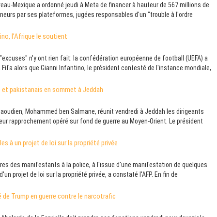
u-Mexique a ordonné jeudi à Meta de financer à hauteur de 567 millions de
urs par ses plateformes, jugées responsables d'un "trouble à l'ordre
ino, l’Afrique le soutient
xcuses" n'y ont rien fait: la confédération européenne de football (UEFA) a
ifa alors que Gianni Infantino, le président contesté de l'instance mondiale,
rc et pakistanais en sommet à Jeddah
 saoudien, Mohammed ben Salmane, réunit vendredi à Jeddah les dirigeants
 leur rapprochement opéré sur fond de guerre au Moyen-Orient. Le président
s à un projet de loi sur la propriété privée
es des manifestants à la police, à l'issue d'une manifestation de quelques
un projet de loi sur la propriété privée, a constaté l'AFP. En fin de
lié de Trump en guerre contre le narcotrafic