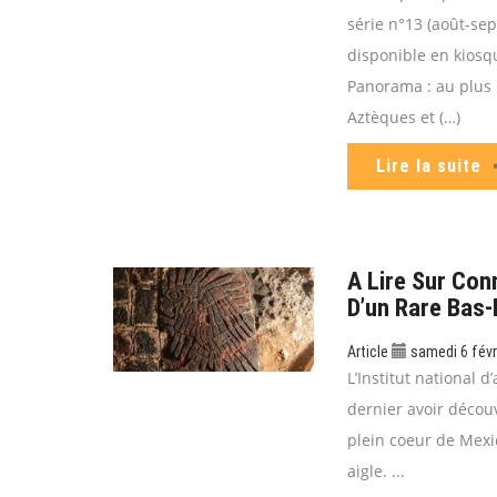
série n°13 (août-se
disponible en kiosq
Panorama : au plus
Aztèques et (…)
Lire la suite
A Lire Sur Con
D’un Rare Bas-
Article
samedi 6 févr
L’Institut national d
dernier avoir décou
plein coeur de Mexi
aigle. ...