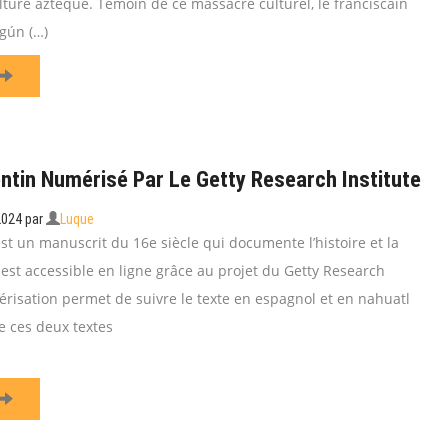
lture aztèque. Témoin de ce massacre culturel, le franciscain
gún (…)
ntin Numérisé Par Le Getty Research Institute
2024
par
Luque
st un manuscrit du 16e siècle qui documente l’histoire et la
est accessible en ligne grâce au projet du Getty Research
érisation permet de suivre le texte en espagnol et en nahuatl
e ces deux textes