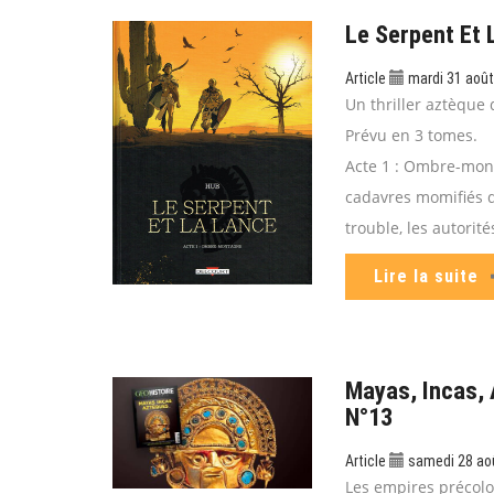
Le Serpent Et 
Article
mardi 31 aoû
Un thriller aztèque
Prévu en 3 tomes.
Acte 1 : Ombre-mont
cadavres momifiés d
trouble, les autorit
Lire la suite
Mayas, Incas, 
N°13
Article
samedi 28 ao
Les empires précolo