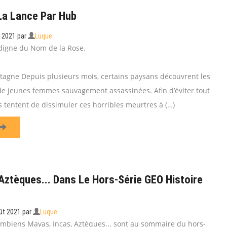
La Lance Par Hub
t 2021
par
Luque
 digne du Nom de la Rose.
agne Depuis plusieurs mois, certains paysans découvrent les
e jeunes femmes sauvagement assassinées. Afin d’éviter tout
és tentent de dissimuler ces horribles meurtres à (…)
Aztèques... Dans Le Hors-Série GEO Histoire
ût 2021
par
Luque
mbiens Mayas, Incas, Aztèques... sont au sommaire du hors-