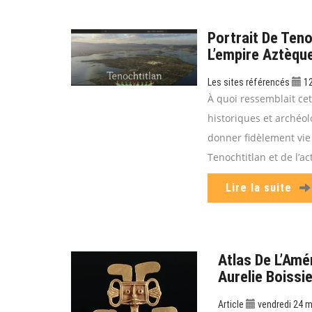
Portrait De Teno
L’empire Aztèqu
Les sites référencés
12
À quoi ressemblait cett
historiques et archéol
donner fidèlement vie 
Tenochtitlan et de l’ac
Lire la suite
Atlas De L’Amé
Aurelie Boissi
Article
vendredi 24 