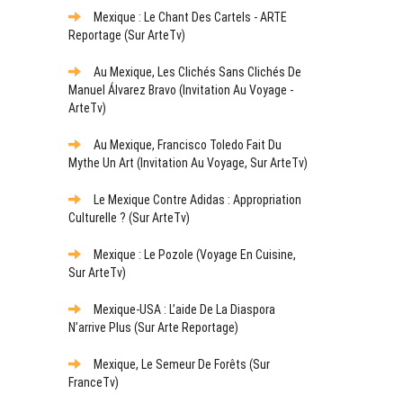
Mexique : Le Chant Des Cartels - ARTE
Reportage (sur ArteTv)
Au Mexique, Les Clichés Sans Clichés De
Manuel Álvarez Bravo (Invitation Au Voyage -
ArteTv)
Au Mexique, Francisco Toledo Fait Du
Mythe Un Art (Invitation Au Voyage, Sur ArteTv)
Le Mexique Contre Adidas : Appropriation
Culturelle ? (sur ArteTv)
Mexique : Le Pozole (Voyage En Cuisine,
Sur ArteTv)
Mexique-USA : L’aide De La Diaspora
N’arrive Plus (sur Arte Reportage)
Mexique, Le Semeur De Forêts (sur
FranceTv)