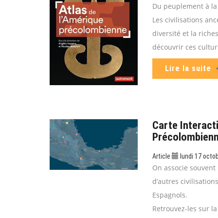
Du peuplement à la
Les civilisations an
diversité et la riches
découvrir ces cultur
Lire la suite
Carte Interacti
Précolombienn
Article
lundi 17 octo
On associe souvent 
d’autres civilisatio
Espagnols.
Retrouvez-les sur la