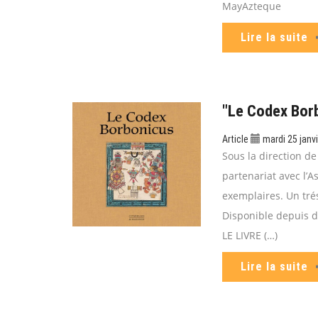
MayAzteque
Lire la suite
"Le Codex Bor
Article
mardi 25 janv
Sous la direction de
partenariat avec l’
exemplaires. Un trés
Disponible depuis 
LE LIVRE (…)
Lire la suite