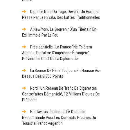
Dans Le Nord Du Togo, Devenir Un Homme
Passe Par Les Evala, Des Luttes Traditionnelles
A New York, Le Souvenir D’un Tibétain En
Exil Immolé Par Le Feu
Présidentielle : La France "ne Tolérera
Aucune Tentative D’ingérence Étrangère",
Prévient Le Chef De La Diplomatie
La Bourse De Paris Toujours En Hausse Au-
Dessus Des 8.700 Points
Nord : Un Réseau De Trafic De Cigarettes
Contrefaites Démantelé, 12 Millions D’euros De
Préjudice
Hantavirus : Isolement À Domicile
Recommandé Pour Les Contacts Proches Du
Touriste Franco-Argentin