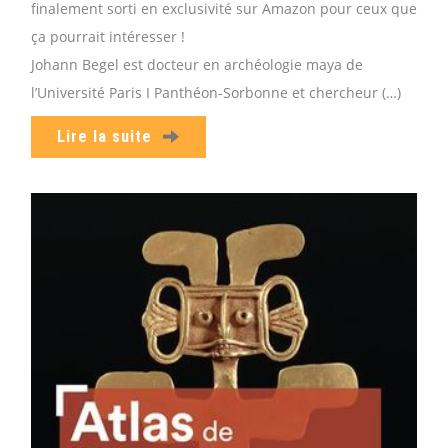
finalement sorti en exclusivité sur Amazon pour ceux que
ça pourrait intéresser !
Johann Begel est docteur en archéologie maya de
l’Université Paris I Panthéon-Sorbonne et chercheur (…)
Lire la suite