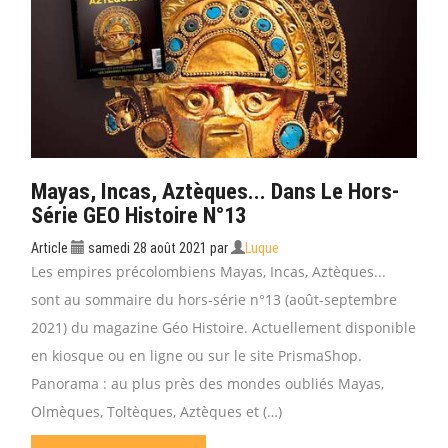
Mayas, Incas, Aztèques... Dans Le Hors-
Série GEO Histoire N°13
Article
samedi 28 août 2021
par
Luque
Les empires précolombiens Mayas, Incas, Aztèques...
sont au sommaire du hors-série n°13 (août-septembre
2021) du magazine Géo Histoire. Actuellement disponible
en kiosque ou en ligne ou sur le site PrismaShop.
Panorama : au plus près des mondes oubliés Mayas,
Olmèques, Toltèques, Aztèques et (…)