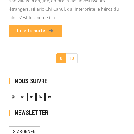
son village d’origine, en proi à des investisseurs
étrangers. Hilario Chi Canul, qui interprète le héros du
film, s’est lui-même (…)
Lire la suite
0
10
NOUS SUIVRE
NEWSLETTER
S'ABONNER