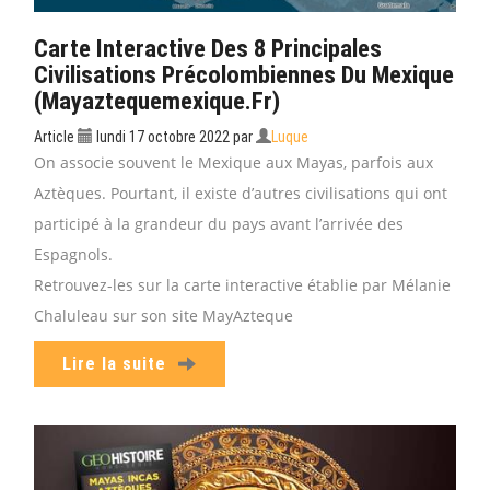
Carte Interactive Des 8 Principales
Civilisations Précolombiennes Du Mexique
(mayaztequemexique.fr)
Article
lundi 17 octobre 2022
par
Luque
On associe souvent le Mexique aux Mayas, parfois aux
Aztèques. Pourtant, il existe d’autres civilisations qui ont
participé à la grandeur du pays avant l’arrivée des
Espagnols.
Retrouvez-les sur la carte interactive établie par Mélanie
Chaluleau sur son site MayAzteque
Lire la suite