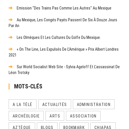
Emission "Des Trains Pas Comme Les Autres" Au Mexique
Au Mexique, Les Congés Payés Passent De Six À Douze Jours
Par An
Les Olmèques Et Les Cultures Du Golfe Du Mexique.
« On The Line, Les Expulsés De L’Amérique » Prix Albert Londres
2021
Sur World Socialist Web Site - Sylvia Ageloff Et L’assassinat De
Léon Trotsky
MOTS-CLÉS
A LA TÉLÉ
ACTUALITÉS
ADMINISTRATION
ARCHÉOLOGIE
ARTS
ASSOCIATION
AZTÈQUE
BLOGS
BOOKMARK
CHIAPAS