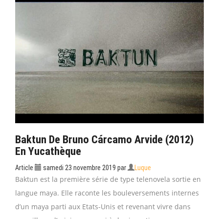
Baktun De Bruno Cárcamo Arvide (2012)
En Yucathèque
Article
samedi 23 novembre 2019
par
Luque
Baktun est la première série de type telenovela sortie en
langue maya. Elle raconte les bouleversements internes
d’un maya parti aux Etats-Unis et revenant vivre dans