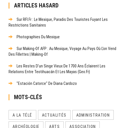
ARTICLES HASARD
Sur RFI.fr : Le Mexique, Paradis Des Touristes Fuyant Les
Restrictions Sanitaires
Photographies Du Mexique
Sur Making-Of AFP : Au Mexique, Voyage Au Pays Où L’on Vend
Des Fillettes | Making-Of
Les Restes D’un Singe Vieux De 1700 Ans Éclairent Les
Relations Entre Teotihuacán Et Les Mayas (Geo.fr)
"Estación Catorce" De Diana Cardozo
MOTS-CLÉS
A LA TÉLÉ
ACTUALITÉS
ADMINISTRATION
ARCHÉOLOGIE
ARTS
ASSOCIATION