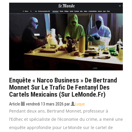
Enquête « Narco Business » De Bertrand
Monnet Sur Le Trafic De Fentanyl Des
Cartels Mexicains (sur LeMonde.fr)
Article
vendredi 13 mars 2026
par
Luque
Pendant deux ans, Bertrand Monnet, professeur à
l’Edhec et spécialiste de l’économie du crime, a mené une
enquête approfondie pour Le Monde sur le cartel de