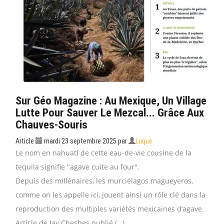
Sur Géo Magazine : Au Mexique, Un Village
Lutte Pour Sauver Le Mezcal... Grâce Aux
Chauves-Souris
Article
mardi 23 septembre 2025
par
Luque
Le nom en nahuatl de cette eau-de-vie cousine de la
tequila signifie "agave cuite au four".
Depuis des millénaires, les murciélagos magueyeros,
comme on les appelle ici, jouent ainsi un rôle clé dans la
reproduction des multiples variétés mexicaines d’agave.
Article de Jay Cheshes publié (…)