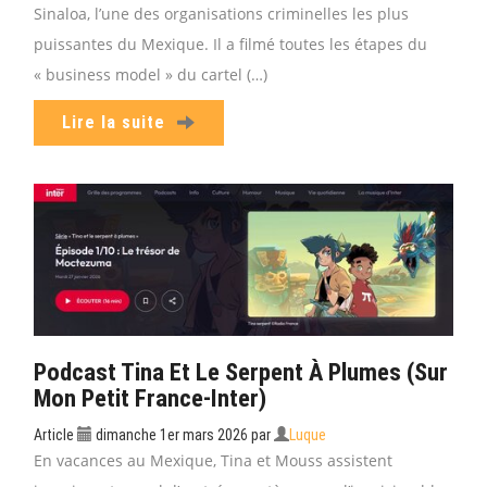
Sinaloa, l’une des organisations criminelles les plus
puissantes du Mexique. Il a filmé toutes les étapes du
« business model » du cartel (…)
Lire la suite
Podcast Tina Et Le Serpent À Plumes (sur
Mon Petit France-Inter)
Article
dimanche 1er mars 2026
par
Luque
En vacances au Mexique, Tina et Mouss assistent