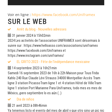
Voir en ligne :
https://www.facebook.com/Uniframex
SUR LE WEB
Arrêt du blog - Nouvelles adresses
31 janvier 2024 à 15h02min
2024 Les activités de l'association UNIFRAMEX sont désormais à
suivre sur : https://www.helloasso.com/associations/uniframex
https://www.facebook.com/Uniframex et
https://www.instagram.com/uniframex/
EL GRITO 2023 - Fête de l'indépendance mexicaine
14 septembre 2023 à 16h21min
Samedi 16 septembre 2023 de 16h à 22h Maison pour Tous Frida
Kahlo 240 Rue Claude Lévi Strauss 34000 Montpellier Accès Tram
ligne 3 station PicassoTram ligne 1 et 4 station Hôtel de VilleTram
ligne 1 station Port Marianne Para Uniframex, todo mes es mes de
México, ¡pero septiembre lo es aún (…)
Dia de niños
21 avril 2023 à 08h46min
Ya tenemos listo el evento del mes de abril y que otro sino un pic nic