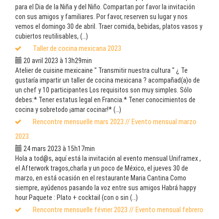
para el Dia de la Niña y del Niño. Compartan por favor la invitación
con sus amigos y familiares. Por favor, reserven su lugar y nos
vemos el domingo 30 de abril. Traer comida, bebidas, platos vasos y
cubiertos reutilisables, (…)
Taller de cocina mexicana 2023
20 avril 2023 à 13h29min
Atelier de cuisine mexicaine " Transmitir nuestra cultura " ¿ Te
gustaría impartir un taller de cocina mexicana ? acompañad(a)o de
un chef y 10 participantes Los requisitos son muy simples. Sólo
debes:* Tener estatus legal en Francia.* Tener conocimientos de
cocina y sobretodo ¡amar cocinar!* (…)
Rencontre mensuelle mars 2023 // Evento mensual marzo
2023
24 mars 2023 à 15h17min
Hola a tod@s, aquí está la invitación al evento mensual Uniframex ,
el Afterwork tragos,charla y un poco de México, el jueves 30 de
marzo, en está ocasión en el restaurante Maria Cantina Como
siempre, ayúdenos pasando la voz entre sus amigos Habrá happy
hour Paquete : Plato + cocktail (con o sin (…)
Rencontre mensuelle février 2023 // Evento mensual febrero