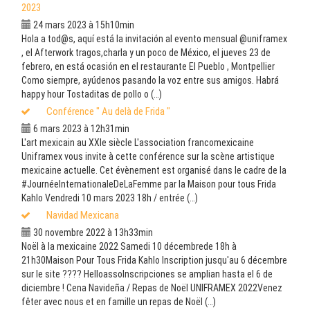
2023
24 mars 2023 à 15h10min
Hola a tod@s, aquí está la invitación al evento mensual @uniframex
, el Afterwork tragos,charla y un poco de México, el jueves 23 de
febrero, en está ocasión en el restaurante El Pueblo , Montpellier
Como siempre, ayúdenos pasando la voz entre sus amigos. Habrá
happy hour Tostaditas de pollo o (…)
Conférence " Au delà de Frida "
6 mars 2023 à 12h31min
L'art mexicain au XXIe siècle L'association francomexicaine
Uniframex vous invite à cette conférence sur la scène artistique
mexicaine actuelle. Cet évènement est organisé dans le cadre de la
#JournéeInternationaleDeLaFemme par la Maison pour tous Frida
Kahlo Vendredi 10 mars 2023 18h / entrée (…)
Navidad Mexicana
30 novembre 2022 à 13h33min
Noël à la mexicaine 2022 Samedi 10 décembrede 18h à
21h30Maison Pour Tous Frida Kahlo Inscription jusqu'au 6 décembre
sur le site ???? HelloassoInscripciones se amplian hasta el 6 de
diciembre ! Cena Navideña / Repas de Noël UNIFRAMEX 2022Venez
fêter avec nous et en famille un repas de Noël (…)