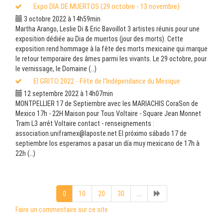
Expo DIA DE MUERTOS (29 octobre - 13 novembre)
3 octobre 2022 à 14h59min
Martha Arango, Leslie Di & Eric Bavoillot 3 artistes réunis pour une
exposition dédiée au Dia de muertos (jour des morts). Cette
exposition rend hommage à la fête des morts mexicaine qui marque
le retour temporaire des âmes parmi les vivants. Le 29 octobre, pour
le vernissage, le Domaine (…)
El GRITO 2022 - Fête de l'Indépendance du Mexique
12 septembre 2022 à 14h07min
MONTPELLIER 17 de Septiembre avec les MARIACHIS CoraSon de
Mexico 17h - 22H Maison pour Tous Voltaire - Square Jean Monnet
Tram L3 arrêt Voltaire contact - renseignements :
association.uniframex@laposte.net El próximo sábado 17 de
septiembre los esperamos a pasar un día muy mexicano de 17h à
22h (…)
0
10
20
30
...
Faire un commentaire sur ce site