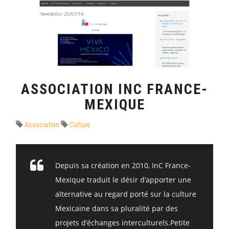
ASSOCIATION INC FRANCE-
MEXIQUE
Association
Culture
Depuis sa création en 2010, InC France-
Mexique traduit le désir d’apporter une
alternative au regard porté sur la culture
Mexicaine dans sa pluralité par des
projets d’échanges interculturels.Petite