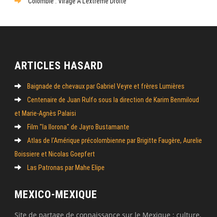
Colombie : Virage À L’extrême Droite
ARTICLES HASARD
Baignade de chevaux par Gabriel Veyre et frères Lumières
Centenaire de Juan Rulfo sous la direction de Karim Benmiloud
et Marie-Agnès Palaisi
Film "la llorona" de Jayro Bustamante
Atlas de l’Amérique précolombienne par Brigitte Faugère, Aurelie
Boissiere et Nicolas Goepfert
Las Patronas par Mahe Elipe
MEXICO-MEXIQUE
Site de partage de connaissance sur le Mexique : culture,