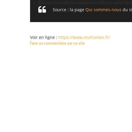
Élaborer des outils de soutien et de réflexion autour de l
Source : la page
Qui sommes-nous
du si
Voir en ligne :
https://www.muframex.fr/
Faire un commentaire sur ce site