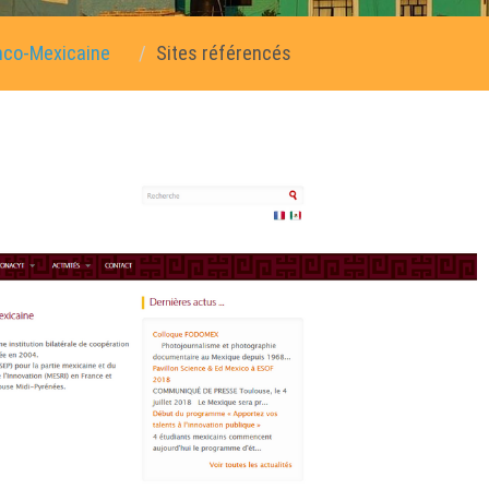
anco-Mexicaine
Sites référencés