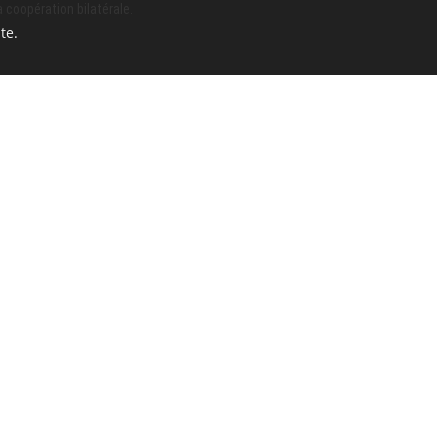
a coopération bilatérale.
te.