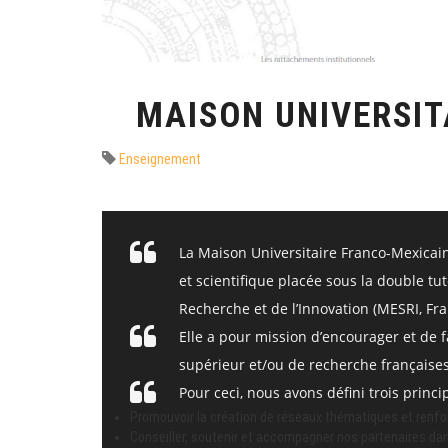
MAISON UNIVERSIT
Enseignement
La Maison Universitaire Franco-Mexicaine
et scientifique placée sous la double tu
Recherche et de l’Innovation (MESRI, Fra
Elle a pour mission d’encourager et de f
supérieur et/ou de recherche françaises
Pour ceci, nous avons défini trois princ
Promouvoir la création de réseaux thématiques et renfor
Conseiller, soutenir et accompagner nos partenaires dans