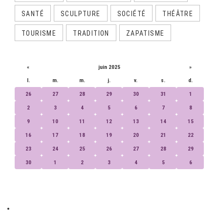
SANTÉ
SCULPTURE
SOCIÉTÉ
THÉÂTRE
TOURISME
TRADITION
ZAPATISME
CALENDRIER
«
juin 2025
»
l.
m.
m.
j.
v.
s.
d.
26
27
28
29
30
31
1
2
3
4
5
6
7
8
9
10
11
12
13
14
15
16
17
18
19
20
21
22
23
24
25
26
27
28
29
30
1
2
3
4
5
6
ET AUSSI...