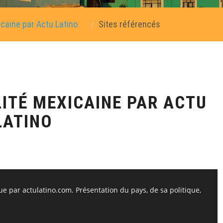
icaine par Actu Latino
Sites référencés
LITÉ MEXICAINE PAR ACTU
LATINO
ue par actulatino.com. Présentation du pays, de sa politique,