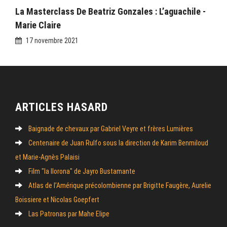
La Masterclass De Beatriz Gonzales : L’aguachile -
Marie Claire
17 novembre 2021
ARTICLES HASARD
Baignade de chevaux par Gabriel Veyre et frères Lumières
Centenaire de Juan Rulfo sous la direction de Karim Benmiloud
et Marie-Agnès Palaisi
Film "la llorona" de Jayro Bustamante
Atlas de l’Amérique précolombienne par Brigitte Faugère, Aurelie
Boissiere et Nicolas Goepfert
Las Patronas par Mahe Elipe