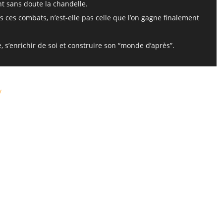
nt sans doute la chandelle.
us ces combats, n’est-elle pas celle que l’on gagne finalement
 s’enrichir de soi et construire son “monde d’après”.
/