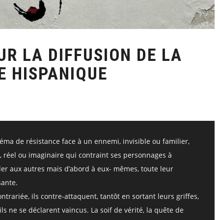
R LA DIFFUSION DE LA
E HISPANIQUE
ma de résistance face à un ennemi, invisible ou familier,
rs, réel ou imaginaire qui contraint ses personnages à
éler aux autres mais d’abord à eux- mêmes, toute leur
sante.
ntrariée, ils contre-attaquent, tantôt en sortant leurs griffes,
ils ne se déclarent vaincus. La soif de vérité, la quête de