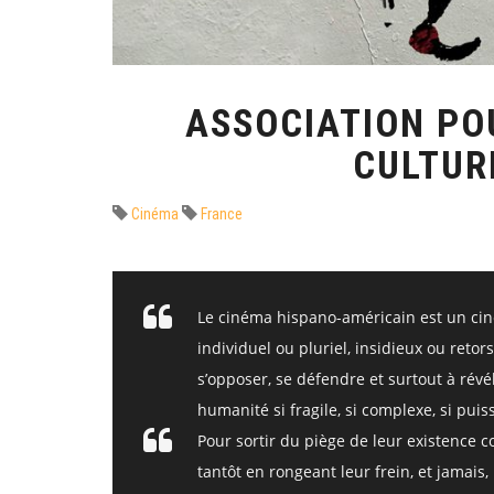
ASSOCIATION POU
CULTUR
Cinéma
France
Le cinéma hispano-américain est un ciné
individuel ou pluriel, insidieux ou reto
s’opposer, se défendre et surtout à rév
humanité si fragile, si complexe, si puis
Pour sortir du piège de leur existence co
tantôt en rongeant leur frein, et jamais, 