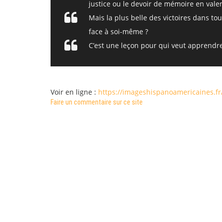
justice ou le devoir de mémoire en vale
Mais la plus belle des victoires dans to
face à soi-même ?
C’est une leçon pour qui veut apprendre,
Voir en ligne :
https://imageshispanoamericaines.fr
Faire un commentaire sur ce site