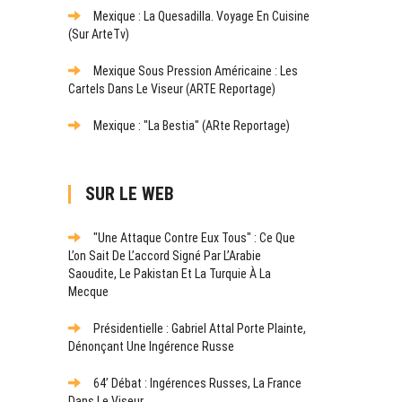
Mexique : La Quesadilla. Voyage En Cuisine
(sur ArteTv)
Mexique Sous Pression Américaine : Les
Cartels Dans Le Viseur (ARTE Reportage)
Mexique : "La Bestia" (ARte Reportage)
SUR LE WEB
"Une Attaque Contre Eux Tous" : Ce Que
L’on Sait De L’accord Signé Par L’Arabie
Saoudite, Le Pakistan Et La Turquie À La
Mecque
Présidentielle : Gabriel Attal Porte Plainte,
Dénonçant Une Ingérence Russe
64’ Débat : Ingérences Russes, La France
Dans Le Viseur