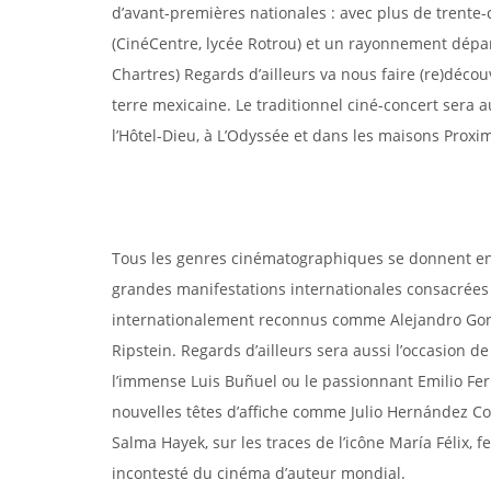
d’avant-premières nationales : avec plus de trente-c
(CinéCentre, lycée Rotrou) et un rayonnement dépa
Chartres) Regards d’ailleurs va nous faire (re)décou
terre mexicaine. Le traditionnel ciné-concert sera a
l’Hôtel-Dieu, à L’Odyssée et dans les maisons Prox
DÉCOUVRIR LES MAÎTRES DU C
Tous les genres cinématographiques se donnent en
grandes manifestations internationales consacrées a
internationalement reconnus comme Alejandro Gonzá
Ripstein. Regards d’ailleurs sera aussi l’occasion 
l’immense Luis Buñuel ou le passionnant Emilio Fer
nouvelles têtes d’affiche comme Julio Hernández Co
Salma Hayek, sur les traces de l’icône María Félix, f
incontesté du cinéma d’auteur mondial.