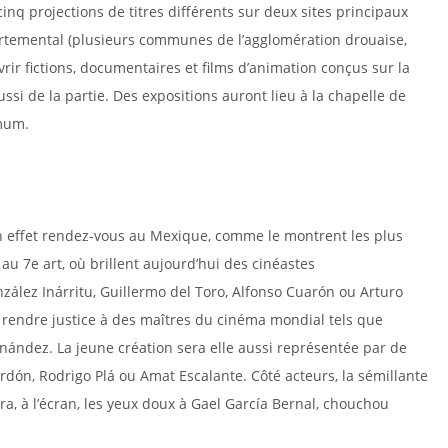
inq projections de titres différents sur deux sites principaux
rtemental (plusieurs communes de l’agglomération drouaise,
vrir fictions, documentaires et films d’animation conçus sur la
ussi de la partie. Des expositions auront lieu à la chapelle de
imum.
INÉMA MEXICAIN…
 effet rendez-vous au Mexique, comme le montrent les plus
u 7e art, où brillent aujourd’hui des cinéastes
lez Inárritu, Guillermo del Toro, Alfonso Cuarón ou Arturo
de rendre justice à des maîtres du cinéma mondial tels que
nández. La jeune création sera elle aussi représentée par de
rdón, Rodrigo Plá ou Amat Escalante. Côté acteurs, la sémillante
era, à l’écran, les yeux doux à Gael García Bernal, chouchou