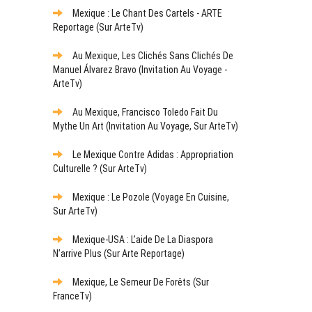
Mexique : Le Chant Des Cartels - ARTE
Reportage (sur ArteTv)
Au Mexique, Les Clichés Sans Clichés De
Manuel Álvarez Bravo (Invitation Au Voyage -
ArteTv)
Au Mexique, Francisco Toledo Fait Du
Mythe Un Art (Invitation Au Voyage, Sur ArteTv)
Le Mexique Contre Adidas : Appropriation
Culturelle ? (sur ArteTv)
Mexique : Le Pozole (Voyage En Cuisine,
Sur ArteTv)
Mexique-USA : L’aide De La Diaspora
N’arrive Plus (sur Arte Reportage)
Mexique, Le Semeur De Forêts (sur
FranceTv)