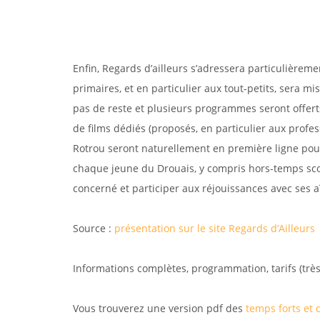
UN FESTIVAL TOURNÉ VERS LA 
Enfin, Regards d’ailleurs s’adressera particulière
primaires, et en particulier aux tout-petits, sera mi
pas de reste et plusieurs programmes seront offerts
de films dédiés (proposés, en particulier aux profe
Rotrou seront naturellement en première ligne pour 
chaque jeune du Drouais, y compris hors-temps scola
concerné et participer aux réjouissances avec ses a
Source :
présentation sur le site Regards d’Ailleurs
Informations complètes, programmation, tarifs (très i
Vous trouverez une version pdf des
temps forts et 