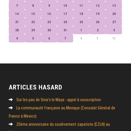
7
8
9
10
11
12
13
14
15
16
17
18
19
20
21
22
23
24
25
26
27
28
29
30
31
1
2
3
4
5
6
7
8
9
10
ARTICLES HASARD
Sur les pas de Sina’n le Maya - appel à souscription
La communauté française au Mexique (Consulat Général de
France à Mexico)
25ème anniversaire du soulèvement zapatiste (EZLN) au