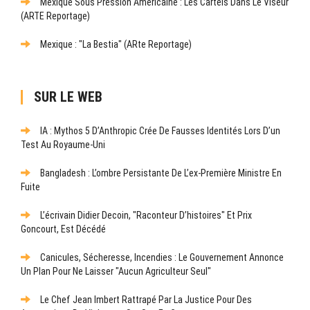
Mexique Sous Pression Américaine : Les Cartels Dans Le Viseur
(ARTE Reportage)
Mexique : "La Bestia" (ARte Reportage)
SUR LE WEB
IA : Mythos 5 D’Anthropic Crée De Fausses Identités Lors D’un
Test Au Royaume-Uni
Bangladesh : L’ombre Persistante De L’ex-Première Ministre En
Fuite
L’écrivain Didier Decoin, "raconteur D’histoires" Et Prix
Goncourt, Est Décédé
Canicules, Sécheresse, Incendies : Le Gouvernement Annonce
Un Plan Pour Ne Laisser "aucun Agriculteur Seul"
Le Chef Jean Imbert Rattrapé Par La Justice Pour Des