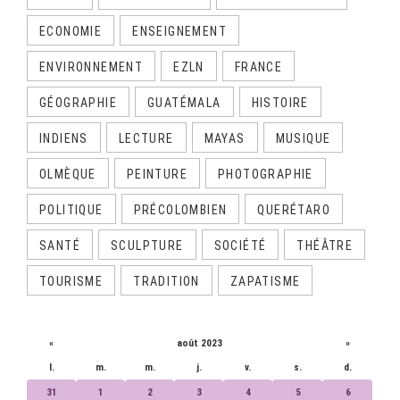
ECONOMIE
ENSEIGNEMENT
ENVIRONNEMENT
EZLN
FRANCE
GÉOGRAPHIE
GUATÉMALA
HISTOIRE
INDIENS
LECTURE
MAYAS
MUSIQUE
OLMÈQUE
PEINTURE
PHOTOGRAPHIE
POLITIQUE
PRÉCOLOMBIEN
QUERÉTARO
SANTÉ
SCULPTURE
SOCIÉTÉ
THÉÂTRE
TOURISME
TRADITION
ZAPATISME
CALENDRIER
«
août 2023
»
l.
m.
m.
j.
v.
s.
d.
31
1
2
3
4
5
6