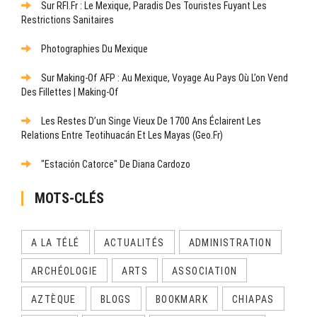
Sur RFI.fr : Le Mexique, Paradis Des Touristes Fuyant Les
Restrictions Sanitaires
Photographies Du Mexique
Sur Making-Of AFP : Au Mexique, Voyage Au Pays Où L’on Vend
Des Fillettes | Making-Of
Les Restes D’un Singe Vieux De 1700 Ans Éclairent Les
Relations Entre Teotihuacán Et Les Mayas (Geo.fr)
"Estación Catorce" De Diana Cardozo
MOTS-CLÉS
A LA TÉLÉ
ACTUALITÉS
ADMINISTRATION
ARCHÉOLOGIE
ARTS
ASSOCIATION
AZTÈQUE
BLOGS
BOOKMARK
CHIAPAS