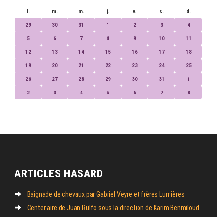
l.
m.
m.
j.
v.
s.
d.
29
30
31
1
2
3
4
5
6
7
8
9
10
11
12
13
14
15
16
17
18
19
20
21
22
23
24
25
26
27
28
29
30
31
1
2
3
4
5
6
7
8
ARTICLES HASARD
Baignade de chevaux par Gabriel Veyre et frères Lumières
Centenaire de Juan Rulfo sous la direction de Karim Benmiloud