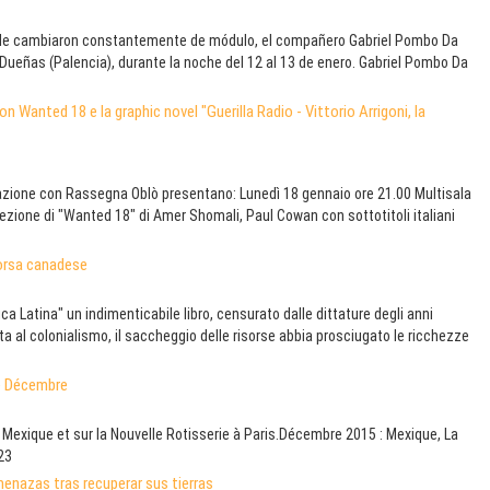
 le cambiaron constantemente de módulo, el compañero Gabriel Pombo Da
 Dueñas (Palencia), durante la noche del 12 al 13 de enero. Gabriel Pombo Da
n Wanted 18 e la graphic novel "Guerilla Radio - Vittorio Arrigoni, la
zione con Rassegna Oblò presentano: Lunedì 18 gennaio ore 21.00 Multisala
ezione di "Wanted 18" di Amer Shomali, Paul Cowan con sottotitoli italiani
borsa canadese
 Latina" un indimenticabile libro, censurato dalle dittature degli anni
a al colonialismo, il saccheggio delle risorse abbia prosciugato le ricchezze
de Décembre
 Mexique et sur la Nouvelle Rotisserie à Paris.Décembre 2015 : Mexique, La
23
enazas tras recuperar sus tierras