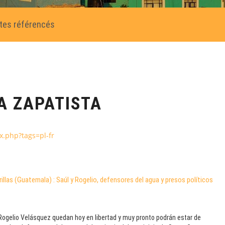
ites référencés
A ZAPATISTA
x.php?tags=pl-fr
illas (Guatemala) : Saúl y Rogelio, defensores del agua y presos políticos
Rogelio Velásquez quedan hoy en libertad y muy pronto podrán estar de