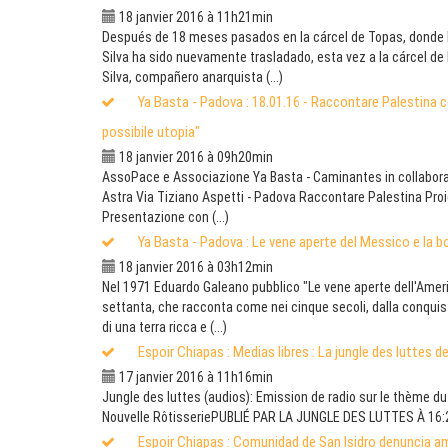
18 janvier 2016 à 11h21min
Después de 18 meses pasados en la cárcel de Topas, donde
Silva ha sido nuevamente trasladado, esta vez a la cárcel de
Silva, compañero anarquista (...)
Ya Basta - Padova : 18.01.16 - Raccontare Palestina co
possibile utopia"
18 janvier 2016 à 09h20min
AssoPace e Associazione Ya Basta - Caminantes in collabora
Astra Via Tiziano Aspetti - Padova Raccontare Palestina Proi
Presentazione con (...)
Ya Basta - Padova : Le vene aperte del Messico e la 
18 janvier 2016 à 03h12min
Nel 1971 Eduardo Galeano pubblico "Le vene aperte dell'America
settanta, che racconta come nei cinque secoli, dalla conquist
di una terra ricca e (...)
Espoir Chiapas : Medias libres : La jungle des luttes 
17 janvier 2016 à 11h16min
Jungle des luttes (audios): Emission de radio sur le thème du
Nouvelle RôtisseriePUBLIÉ PAR LA JUNGLE DES LUTTES À 16:
Espoir Chiapas : Comunidad de San Isidro denuncia am