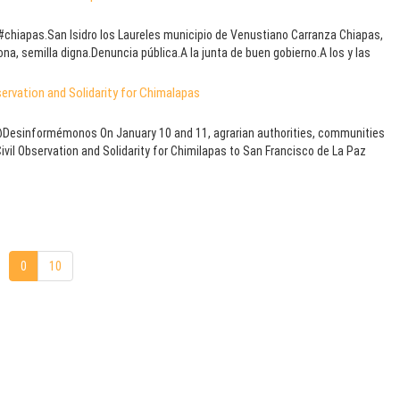
#‎chiapas‬.San Isidro los Laureles municipio de Venustiano Carranza Chiapas,
na, semilla digna.Denuncia pública.A la junta de buen gobierno.A los y las
servation and Solidarity for Chimalapas
s @Desinformémonos On January 10 and 11, agrarian authorities, communities
il Observation and Solidarity for Chimilapas to San Francisco de La Paz
0
10