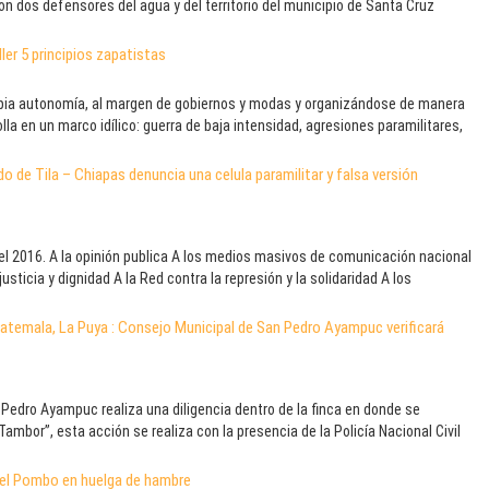
on dos defensores del agua y del territorio del municipio de Santa Cruz
ler 5 principios zapatistas
opia autonomía, al margen de gobiernos y modas y organizándose de manera
la en un marco idílico: guerra de baja intensidad, agresiones paramilitares,
o de Tila – Chiapas denuncia una celula paramilitar y falsa versión
el 2016. A la opinión publica A los medios masivos de comunicación nacional
sticia y dignidad A la Red contra la represión y la solidaridad A los
uatemala, La Puya : Consejo Municipal de San Pedro Ayampuc verificará
Pedro Ayampuc realiza una diligencia dentro de la finca en donde se
ambor”, esta acción se realiza con la presencia de la Policía Nacional Civil
riel Pombo en huelga de hambre