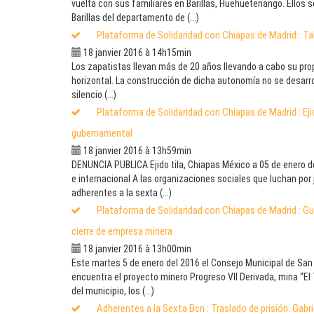
vuelta con sus familiares en Barillas, Huehuetenango. Ellos s
Barillas del departamento de (...)
Plataforma de Solidaridad con Chiapas de Madrid : Tal
18 janvier 2016 à 14h15min
Los zapatistas llevan más de 20 años llevando a cabo su pr
horizontal. La construcción de dicha autonomía no se desarrol
silencio (...)
Plataforma de Solidaridad con Chiapas de Madrid : Ejid
gubernamental
18 janvier 2016 à 13h59min
DENUNCIA PUBLICA Ejido tila, Chiapas México a 05 de enero d
e internacional A las organizaciones sociales que luchan por ju
adherentes a la sexta (...)
Plataforma de Solidaridad con Chiapas de Madrid : G
cierre de empresa minera
18 janvier 2016 à 13h00min
Este martes 5 de enero del 2016 el Consejo Municipal de San 
encuentra el proyecto minero Progreso VII Derivada, mina “El T
del municipio, los (...)
Adherentes a la Sexta Bcn : Traslado de prisión. Gab