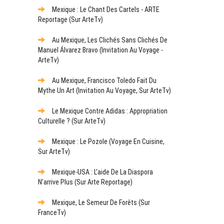
Mexique : Le Chant Des Cartels - ARTE
Reportage (sur ArteTv)
Au Mexique, Les Clichés Sans Clichés De
Manuel Álvarez Bravo (Invitation Au Voyage -
ArteTv)
Au Mexique, Francisco Toledo Fait Du
Mythe Un Art (Invitation Au Voyage, Sur ArteTv)
Le Mexique Contre Adidas : Appropriation
Culturelle ? (sur ArteTv)
Mexique : Le Pozole (Voyage En Cuisine,
Sur ArteTv)
Mexique-USA : L’aide De La Diaspora
N’arrive Plus (sur Arte Reportage)
Mexique, Le Semeur De Forêts (sur
FranceTv)