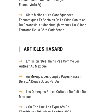
Francetvinfo.fr)
Clara Malbos : Les Conséquences
Économiques Et Sociales De La Crise Sanitaire
Du Coronavirus : Mahahual (Mexique), Un Village
Fantôme De La Côte Caribéenne
ARTICLES HASARD
Emission "Des Trains Pas Comme Les
Autres" Au Mexique
Au Mexique, Les Congés Payés Passent
De Six À Douze Jours Par An
Les Olmèques Et Les Cultures Du Golfe Du
Mexique.
« On The Line, Les Expulsés De
L’Amérique » Prix Albert Londres 2021