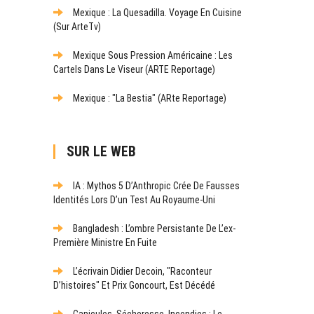
Mexique : La Quesadilla. Voyage En Cuisine
(sur ArteTv)
Mexique Sous Pression Américaine : Les
Cartels Dans Le Viseur (ARTE Reportage)
Mexique : "La Bestia" (ARte Reportage)
SUR LE WEB
IA : Mythos 5 D’Anthropic Crée De Fausses
Identités Lors D’un Test Au Royaume-Uni
Bangladesh : L’ombre Persistante De L’ex-
Première Ministre En Fuite
L’écrivain Didier Decoin, "raconteur
D’histoires" Et Prix Goncourt, Est Décédé
Canicules, Sécheresse, Incendies : Le